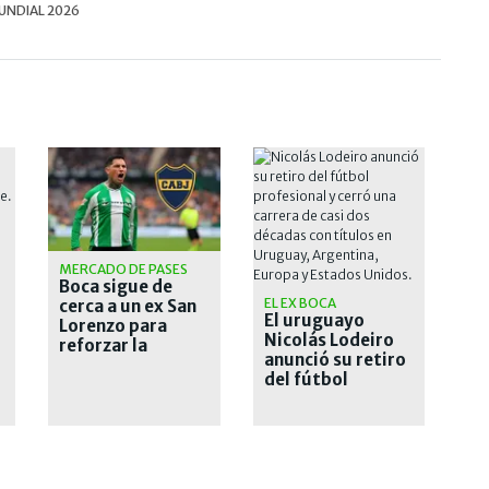
NDIAL 2026
MERCADO DE PASES
Boca sigue de
EL EX BOCA
cerca a un ex San
El uruguayo
Lorenzo para
Nicolás Lodeiro
reforzar la
anunció su retiro
delantera con
del fútbol
Enner Valencia
profesional