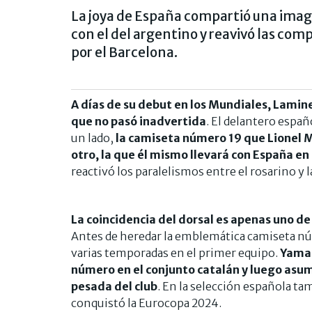
La joya de España compartió una image
con el del argentino y reavivó las c
por el Barcelona.
A días de su debut en los Mundiales, Lamine
que no pasó inadvertida
. El delantero espa
un lado,
la camiseta número 19 que Lionel M
otro, la que él mismo llevará con España en
reactivó los paralelismos entre el rosarino y l
La coincidencia del dorsal es apenas uno d
Antes de heredar la emblemática camiseta núm
varias temporadas en el primer equipo.
Yamal
número en el conjunto catalán y luego asum
pesada del club
. En la selección española ta
conquistó la Eurocopa 2024.