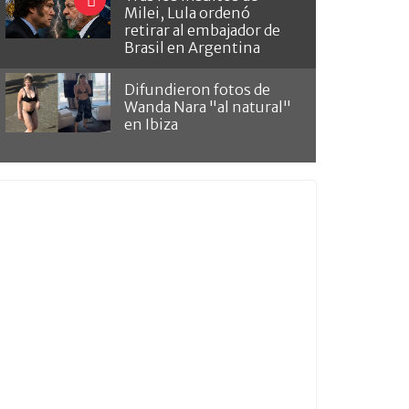
Milei, Lula ordenó
retirar al embajador de
Brasil en Argentina
Difundieron fotos de
Wanda Nara "al natural"
en Ibiza