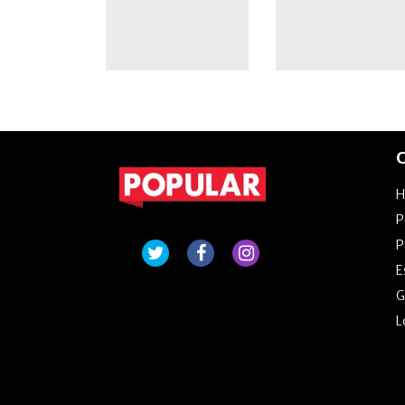
C
P
P
E
G
L