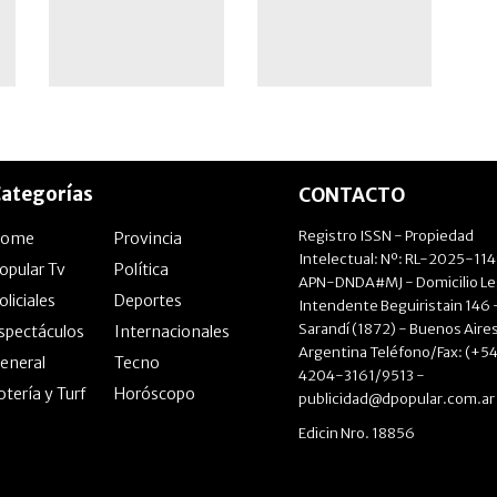
ategorías
CONTACTO
Registro ISSN - Propiedad
Home
Provincia
Intelectual: Nº: RL-2025-11
opular Tv
Política
APN-DNDA#MJ - Domicilio Le
oliciales
Deportes
Intendente Beguiristain 146 
Sarandí (1872) - Buenos Aires
spectáculos
Internacionales
Argentina Teléfono/Fax: (+54
eneral
Tecno
4204-3161/9513 -
otería y Turf
Horóscopo
publicidad@dpopular.com.ar
Edicin Nro. 18856