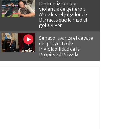
Denunciaron por
violencia de género a
Morales, el jugador de
Barracas que le hizo el
gol a River
Senado: avanza el debate
del proyecto de
Inviolabilidad de la
Propiedad Privada