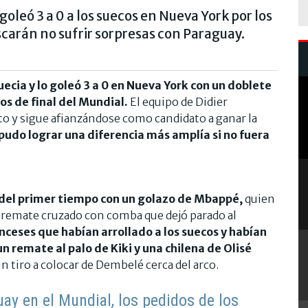
goleó 3 a 0 a los suecos en Nueva York por los
scarán no sufrir sorpresas con Paraguay.
uecia y lo goleó 3 a 0 en Nueva York con un doblete
vos de final del Mundial.
El equipo de Didier
 y sigue afianzándose como candidato a ganar la
pudo lograr una diferencia más amplía si no fuera
s del primer tiempo con un golazo de Mbappé,
quien
n remate cruzado con comba que dejó parado al
anceses que habían arrollado a los suecos y habían
un remate al palo de Kiki y una chilena de Olisé
n tiro a colocar de Dembelé cerca del arco.
uay en el Mundial, los pedidos de los