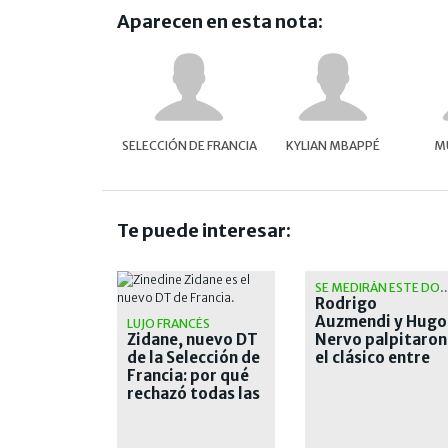
Aparecen en esta nota:
SELECCIÓN DE FRANCIA
KYLIAN MBAPPÉ
MU
Te puede interesar:
SE MEDIRÁN ESTE 
Rodrigo
Auzmendi y Hugo
LUJO FRANCÉS
Zidane, nuevo DT
Nervo palpitaron
de la Selección de
el clásico entre
Francia: por qué
San Lorenzo y
rechazó todas las
Huracán
ofertas para
volver a dirigir