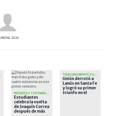
NDIAL 2026
DOMINGO
TRAS UN EMPATE Y UNA CAÍDA
Unión derrotó a
Lanús en Santa Fe
y logró su primer
triunfo en el
REFUERZO TOP PARA EL PINCHA
Estudiantes
Torneo Clausura
celebra la vuelta
de Joaquín Correa
después de más
de una década