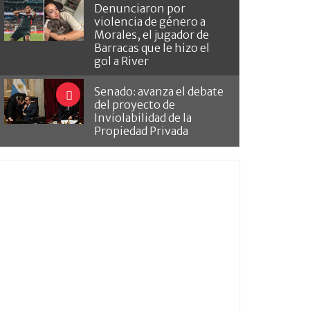
Denunciaron por
violencia de género a
Morales, el jugador de
Barracas que le hizo el
gol a River
Senado: avanza el debate
del proyecto de
Inviolabilidad de la
Propiedad Privada