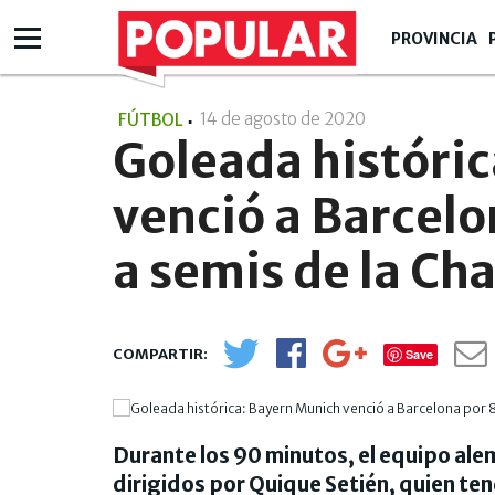
PROVINCIA
14 de agosto de 2020
- 16:08
FÚTBOL
Goleada históri
venció a Barcelo
a semis de la C
Save
Durante los 90 minutos, el equipo ale
dirigidos por Quique Setién, quien te