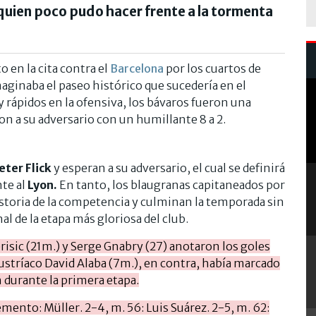
quien poco pudo hacer frente a la tormenta
 en la cita contra el
Barcelona
por los cuartos de
aginaba el paseo histórico que sucedería en el
 y rápidos en la ofensiva, los bávaros fueron una
n a su adversario con un humillante 8 a 2.
ter Flick
y esperan a su adversario, el cual se definirá
te al
Lyon.
En tanto, los blaugranas capitaneados por
istoria de la competencia y culminan la temporada sin
l de la etapa más gloriosa del club.
risic (21m.) y Serge Gnabry (27) anotaron los goles
ustríaco David Alaba (7m.), en contra, había marcado
n durante la primera etapa.
ento: Müller. 2-4, m. 56: Luis Suárez. 2-5, m. 62: