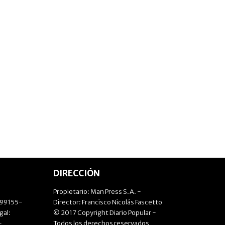
DIRECCIÓN
Propietario: Man Press S.A. -
499155-
Director: Francisco Nicolás Fascetto
gal:
© 2017 Copyright Diario Popular -
-
Todos los derechos reservados