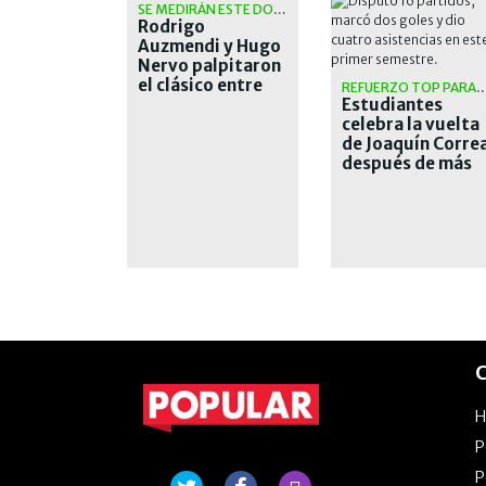
SE MEDIRÁN ESTE DOMINGO
Rodrigo
Auzmendi y Hugo
Nervo palpitaron
el clásico entre
REFUERZO TOP PARA EL 
San Lorenzo y
Estudiantes
Huracán
celebra la vuelta
de Joaquín Corre
después de más
de una década
C
P
P