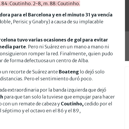
 84: Coutinho. 2-8, m. 88: Coutinho.
dora para el Barcelona y en el minuto 31 ya vencía
doble, Perisic y Gnabry) a causa de su implacable
celona tuvo varias ocasiones de gol para evitar
 media parte
. Pero ni Suárez en un mano a mano ni
consiguieron romper la red. Finalmente, quien pudo
ar de forma defectuosa un centro de Alba.
 un recorte de Suárez ante
Boateng
lo dejó solo
 distancias. Pero el sentimiento duró poco.
da extraordinaria por la banda izquierda que dejó
ch
para que tan solo la tuviese que empujar para hacer
o con un remate de cabeza y
Coutinho,
cedido por el
 séptimo y el octavo en el 86 y el 89,