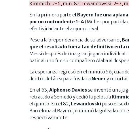
Kimmich. 2-6, min. 82: Lewandowski. 2-7, m.
En la primera parte e
l Bayern fue una aplana
por un contundente 1-4
(Müller por partida 
efectividad ante el arquero rival.
Pese a la preponderancia de su adversario,
Bar
que el resultado fuera tan definitivo en la
Messi después de una gran jugada individual 
batir al uno fue su compañero Alaba al despej
La esperanza regresó en el minuto 56, cuando
dentro del área para fusilar a
Neuer
y recortar
En el 63,
Alphonso Davies
se inventó una juga
retratado a Semedo y cedió la pelota a
Kimmi
el quinto. En el 82,
Lewandovski
puso el sext
Barcelona al Bayern, culminó la goleada con el
respectivamente.