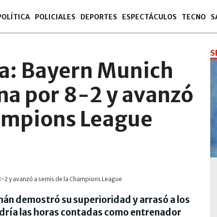
POLÍTICA
POLICIALES
DEPORTES
ESPECTÁCULOS
TECNO
S
S
ca: Bayern Munich
na por 8-2 y avanzó
hampions League
mán demostró su superioridad y arrasó a los
ndría las horas contadas como entrenador