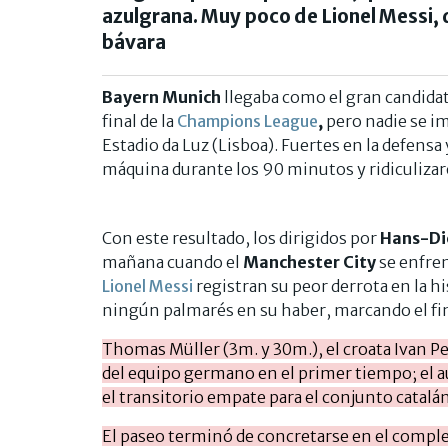
azulgrana. Muy poco de Lionel Messi, 
bávara
Bayern Munich
llegaba como el gran candidato
final de la
Champions League
,
pero nadie se im
Estadio da Luz (Lisboa). Fuertes en la defensa
máquina durante los 90 minutos y ridiculizaro
Con este resultado, los dirigidos por
Hans-Die
mañana cuando el
Manchester City
se enfren
Lionel Messi
registran su peor derrota en la h
ningún palmarés en su haber, marcando el fina
Thomas Müller (3m. y 30m.), el croata Ivan Pe
del equipo germano en el primer tiempo; el a
el transitorio empate para el conjunto catalá
El paseo terminó de concretarse en el complem