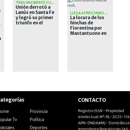
TRAS UN EMPATE Y UNA CAÍDA
Unión derrotó a
Lanús en Santa Fe
LLEGA A PRÉSTAMO POR UN AÑO
y logró su primer
La locura de los
triunfo en el
hinchas de
PINCHA
Torneo Clausura
Fiorentina por
Mastantuono en
a
su arribo al club
ategorías
CONTACTO
Registro ISSN - Propiedad
Home
Provincia
Intelectual: Nº: RL-2025-11
opular Tv
Política
APN-DNDA#MJ - Domicilio Le
oliciales
Deportes
Intendente Beguiristain 146 