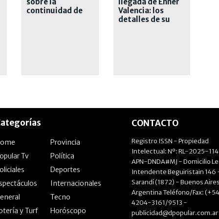
sobre la
llegada de Enner
continuidad de
Valencia: los
Scaloni: "Es mi
detalles de su
plan A, B y C"
contratación
ategorías
CONTACTO
Registro ISSN - Propiedad
Home
Provincia
Intelectual: Nº: RL-2025-11
opular Tv
Política
APN-DNDA#MJ - Domicilio Le
oliciales
Deportes
Intendente Beguiristain 146 
Sarandí (1872) - Buenos Aires
spectáculos
Internacionales
Argentina Teléfono/Fax: (+54
eneral
Tecno
4204-3161/9513 -
otería y Turf
Horóscopo
publicidad@dpopular.com.ar