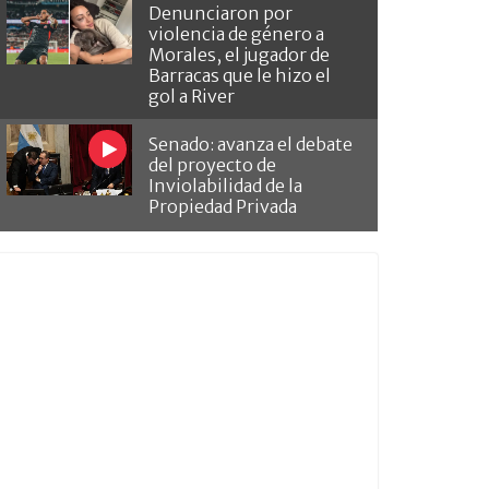
Denunciaron por
violencia de género a
Morales, el jugador de
Barracas que le hizo el
gol a River
Senado: avanza el debate
del proyecto de
Inviolabilidad de la
Propiedad Privada