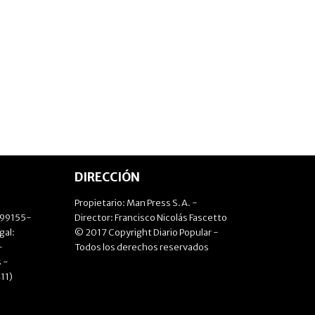
DIRECCIÓN
Propietario: Man Press S.A. -
499155-
Director: Francisco Nicolás Fascetto
gal:
© 2017 Copyright Diario Popular -
-
Todos los derechos reservados
 -
11)