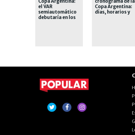
Copa Argentina:
cronograma de la
el VAR
Copa Argentina:
semiautomático
días, horarios y
debutaría en los
sedes
octavos de final
C
P
P
E
G
L