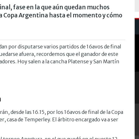
 final, fase en la que aún quedan muchos
la Copa Argentina hasta el momento y cómo
n por disputarse varios partidos de 16avos de final
 quedarse afuera, recordemos que el ganador de este
tadores. Hoy salen a la cancha Platense y San Martín
n
n, desde las 16.15, por los 16avos de final de la Copa
r, casa de Temperley. El árbitro encargado va a ser
l torneo Apertura, en el que quedó en el puesto 12,