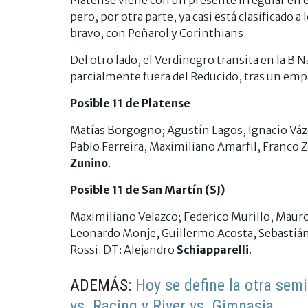
pero, por otra parte, ya casi está clasificado 
bravo, con Peñarol y Corinthians.
Del otro lado, el Verdinegro transita en la B N
parcialmente fuera del Reducido, tras un empat
Posible 11 de Platense
Matías Borgogno; Agustín Lagos, Ignacio Váz
Pablo Ferreira, Maximiliano Amarfil, Franco Z
Zunino
.
Posible 11 de San Martín (SJ)
Maximiliano Velazco; Federico Murillo, Mauro
Leonardo Monje, Guillermo Acosta, Sebastián
Rossi. DT: Alejandro
Schiapparelli
.
ADEMÁS:
Hoy se define la otra semi
vs. Racing y River vs. Gimnasia