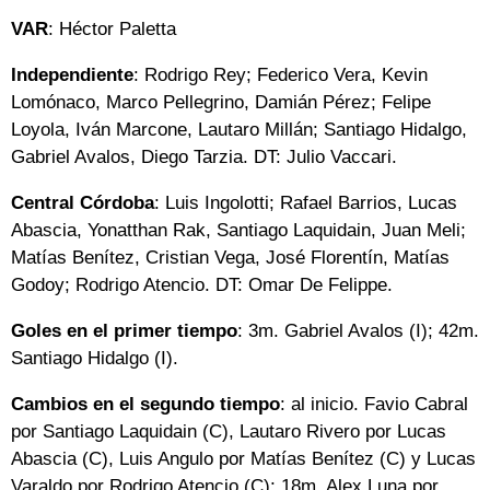
VAR
: Héctor Paletta
Independiente
: Rodrigo Rey; Federico Vera, Kevin
Lomónaco, Marco Pellegrino, Damián Pérez; Felipe
Loyola, Iván Marcone, Lautaro Millán; Santiago Hidalgo,
Gabriel Avalos, Diego Tarzia. DT: Julio Vaccari.
Central Córdoba
: Luis Ingolotti; Rafael Barrios, Lucas
Abascia, Yonatthan Rak, Santiago Laquidain, Juan Meli;
Matías Benítez, Cristian Vega, José Florentín, Matías
Godoy; Rodrigo Atencio. DT: Omar De Felippe.
Goles en el primer tiempo
: 3m. Gabriel Avalos (I); 42m.
Santiago Hidalgo (I).
Cambios en el segundo tiempo
: al inicio. Favio Cabral
por Santiago Laquidain (C), Lautaro Rivero por Lucas
Abascia (C), Luis Angulo por Matías Benítez (C) y Lucas
Varaldo por Rodrigo Atencio (C); 18m. Alex Luna por