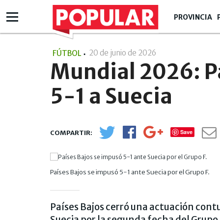
PROVINCIA
20 de junio de 2026
- 14:06
FÚTBOL
Mundial 2026: Pa
5-1 a Suecia
Save
Países Bajos se impusó 5-1 ante Suecia por el Grupo F.
Países Bajos cerró una actuación con
Suecia por la segunda fecha del Grupo