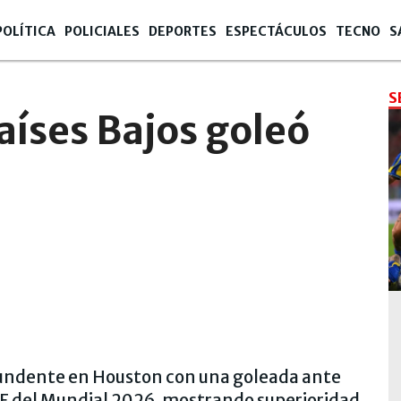
POLÍTICA
POLICIALES
DEPORTES
ESPECTÁCULOS
TECNO
S
S
íses Bajos goleó
tundente en Houston con una goleada ante
 F del Mundial 2026, mostrando superioridad