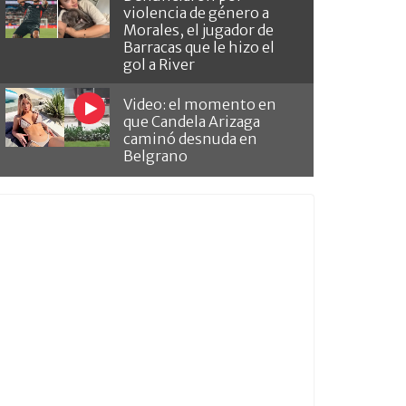
violencia de género a
Morales, el jugador de
Barracas que le hizo el
gol a River
Video: el momento en
que Candela Arizaga
caminó desnuda en
Belgrano