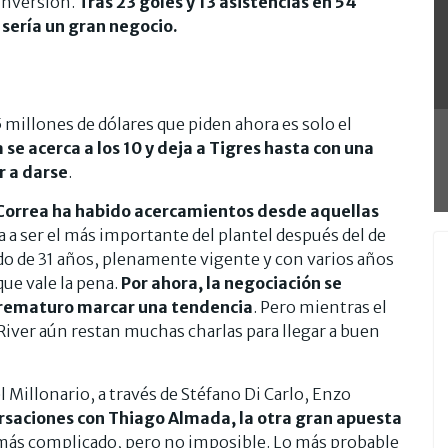
 inversión.
Tras 23 goles y 13 asistencias en 54
e sería un gran negocio.
 millones de dólares que piden ahora es solo el
a se acerca a los 10 y deja a Tigres hasta con una
r a darse
.
l Correa ha habido acercamientos desde aquellas
ía a ser el más importante del plantel después del de
 de 31 años, plenamente vigente y con varios años
ue vale la pena.
Por ahora, la negociación se
 prematuro marcar una tendencia
. Pero mientras el
 River aún restan muchas charlas para llegar a buen
Millonario, a través de Stéfano Di Carlo, Enzo
rsaciones con Thiago Almada, la otra gran apuesta
 más complicado, pero no imposible. Lo más probable