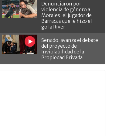
Denunciaron por
violencia de género a
Morales, el jugador de
Barracas que le hizo el
gol a River
Senado: avanza el debate
del proyecto de
Inviolabilidad de la
Propiedad Privada