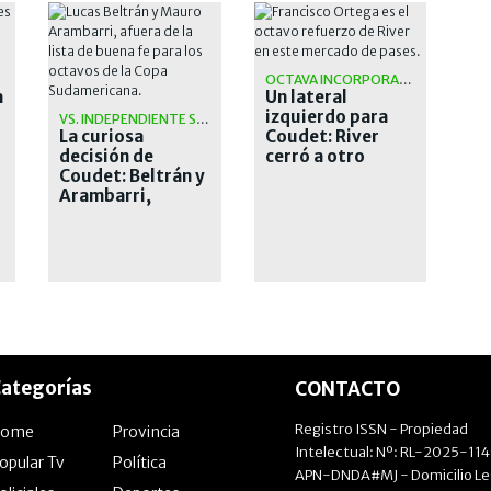
OCTAVA INCORPORACIÓN
a
Un lateral
izquierdo para
VS. INDEPENDIENTE SANTA FE
La curiosa
Coudet: River
decisión de
cerró a otro
Coudet: Beltrán y
refuerzo
Arambarri,
afuera de los
octavos de
Sudamericana
ategorías
CONTACTO
Registro ISSN - Propiedad
Home
Provincia
Intelectual: Nº: RL-2025-11
opular Tv
Política
APN-DNDA#MJ - Domicilio Le