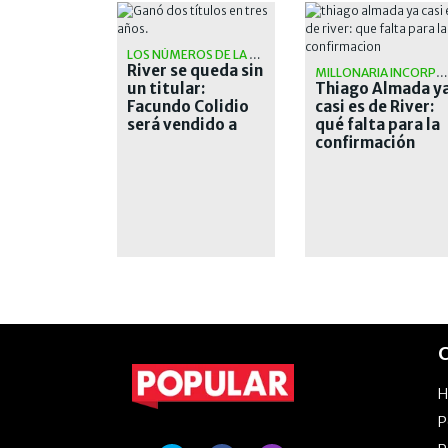
LOS NÚMEROS DE LA OPERACIÓN
River se queda sin
MILLONARIA INCORPORACIÓN
un titular:
Thiago Almada y
Facundo Colidio
casi es de River:
será vendido a
qué falta para la
Vasco da Gama
confirmación
C
P