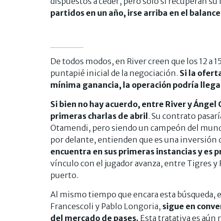
dispuestos a ceder, pero solo si recuperan su
partidos en un año, irse arriba en el balanc
De todos modos, en River creen que los 12 a 15
puntapié inicial de la negociación.
Si la ofert
mínima ganancia, la operación podría llega
Si bien no hay acuerdo, entre River y Ánge
primeras charlas de abril
. Su contrato pasar
Otamendi, pero siendo un campeón del mundo
por delante, entienden que es una inversión q
encuentra en sus primeras instancias y es
vínculo con el jugador avanza, entre Tigres y
puerto.
Al mismo tiempo que encara esta búsqueda, el 
Francescoli y Pablo Longoria,
sigue en conve
del mercado de pases.
Esta tratativa es aún