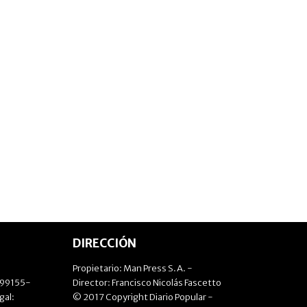
DIRECCIÓN
Propietario: Man Press S.A. -
499155-
Director: Francisco Nicolás Fascetto
gal:
© 2017 Copyright Diario Popular -