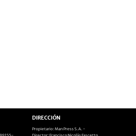
DIRECCIÓN
Propietario: Man Press S.A. -
499155-
Director: Francisco Nicolás Fascetto