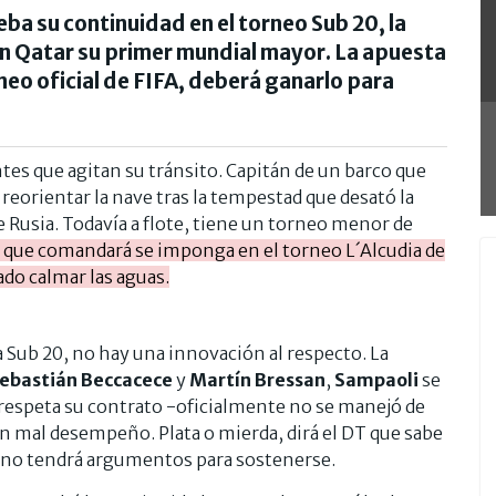
eba su continuidad en el torneo Sub 20, la
n Qatar su primer mundial mayor. La apuesta
neo oficial de FIFA, deberá ganarlo para
tes que agitan su tránsito. Capitán de un barco que
reorientar la nave tras la tempestad que desató la
e Rusia. Todavía a flote, tiene un torneo menor de
po que comandará se imponga en el torneo L´Alcudia de
do calmar las aguas.
la Sub 20, no hay una innovación al respecto. La
ebastián Beccacece
y
Martín Bressan
,
Sampaoli
se
respeta su contrato -oficialmente no se manejó de
 mal desempeño. Plata o mierda, dirá el DT que sabe
, no tendrá argumentos para sostenerse.