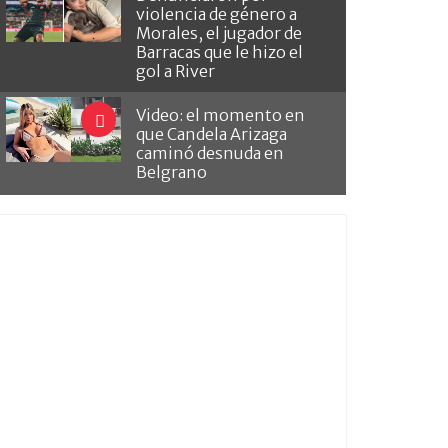
violencia de género a
Morales, el jugador de
Barracas que le hizo el
gol a River
Video: el momento en
que Candela Arizaga
caminó desnuda en
Belgrano