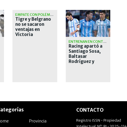
EMPATE CON POLÉMICA
Tigre y Belgrano
no se sacaron
ventajas en
Victoria
ENTRENAN EN CONTRATURNO
Racing apartó a
Santiago Sosa,
Baltasar
Rodríguez y
García Basso
hasta definir sus
salidas
ategorías
CONTACTO
Registro ISSN - Propiedad
Home
Provincia
Intelectual: Nº: RL-2025-11