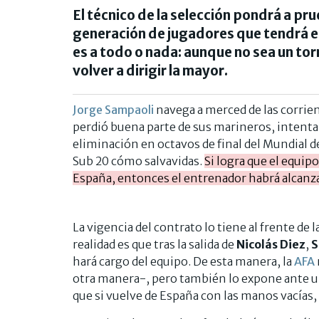
El técnico de la selección pondrá a pru
generación de jugadores que tendrá e
es a todo o nada: aunque no sea un tor
volver a dirigir la mayor.
Jorge Sampaoli
navega a merced de las corrien
perdió buena parte de sus marineros, intenta 
eliminación en octavos de final del Mundial d
Sub 20 cómo salvavidas.
Si logra que el equi
España, entonces el entrenador habrá alcanza
La vigencia del contrato lo tiene al frente de 
realidad es que tras la salida de
Nicolás Diez
,
S
hará cargo del equipo. De esta manera, la
AFA
otra manera-, pero también lo expone ante un
que si vuelve de España con las manos vacías