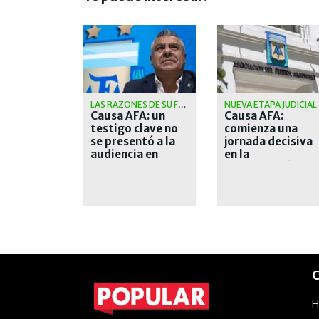
LAS RAZONES DE SU FALTAZO
NUEVA ETAPA JUDICIAL
Causa AFA: un
Causa AFA:
testigo clave no
comienza una
se presentó a la
jornada decisiva
audiencia en
en la
Estados Unidos
investigación de
Estados Unidos
C