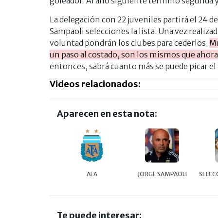
goleador. Al año siguiente terminó segunda y
La delegación con 22 juveniles partirá el 24 de
Sampaoli selecciones la lista. Una vez realiza
voluntad pondrán los clubes para cederlos.
Mu
un paso al costado, son los mismos que ahora 
entonces, sabrá cuanto más se puede picar el
Videos relacionados:
Aparecen en esta nota:
AFA
JORGE SAMPAOLI
SELEC
Te puede interesar: