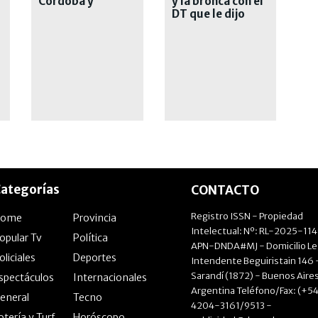
Córdoba y
y la bronca con el
mantiene el
DT que le dijo
puntaje ideal
"vagabundo"
ategorías
CONTACTO
Registro ISSN - Propiedad
Home
Provincia
Intelectual: Nº: RL-2025-11
opular Tv
Política
APN-DNDA#MJ - Domicilio Le
oliciales
Deportes
Intendente Beguiristain 146 
Sarandí (1872) - Buenos Aires
spectáculos
Internacionales
Argentina Teléfono/Fax: (+54
eneral
Tecno
4204-3161/9513 -
otería y Turf
Horóscopo