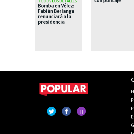
con puntaje
TODOS LOS DETALLES
Bomba en Vélez:
perfecto
Fabián Berlanga
renunciará a la
presidencia
C
P
P
E
G
L