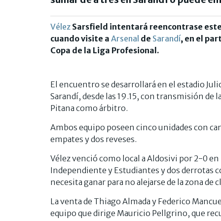
Vélez
Sarsfield intentará reencontrase este
cuando visite a
Arsenal
de
Sarandí
, en el pa
Copa de la Liga Profesional.
El encuentro se desarrollará en el estadio J
Sarandí, desde las 19.15, con transmisión de
Pitana como árbitro.
Ambos equipo poseen cinco unidades con cam
empates y dos reveses.
Vélez venció como local a Aldosivi por 2-0 en
Independiente y Estudiantes y dos derrotas c
necesita ganar para no alejarse de la zona de cl
La venta de Thiago Almada y Federico Mancuel
equipo que dirige Mauricio Pellgrino, que rec