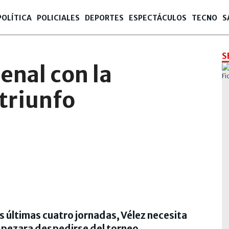
POLÍTICA
POLICIALES
DEPORTES
ESPECTÁCULOS
TECNO
S
S
senal con la
triunfo
s últimas cuatro jornadas, Vélez necesita
mpezara despedirse del torneo.