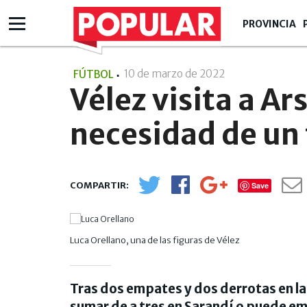
PROVINCIA
10 de marzo de 2022
- 16:03
FÚTBOL
Vélez visita a Ar
necesidad de un 
Save
Luca Orellano, una de las figuras de Vélez
Tras dos empates y dos derrotas en la
sumar de a tres en Sarandí o puede e