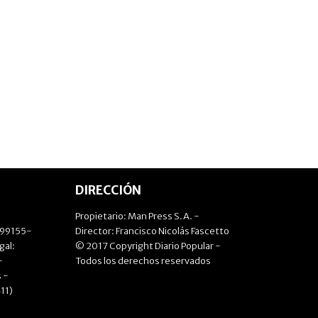
DIRECCIÓN
Propietario: Man Press S.A. -
499155-
Director: Francisco Nicolás Fascetto
gal:
© 2017 Copyright Diario Popular -
-
Todos los derechos reservados
 -
11)