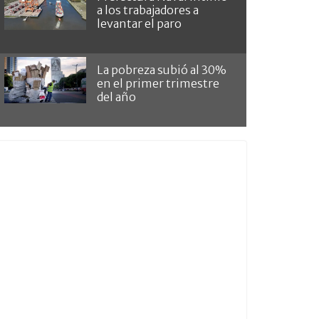
a los trabajadores a
levantar el paro
La pobreza subió al 30%
en el primer trimestre
del año