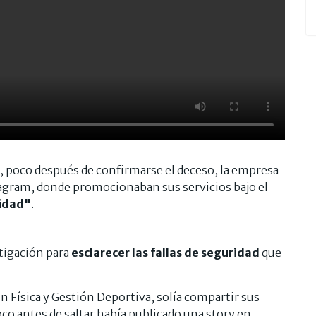
, poco después de confirmarse el deceso, la empresa
tagram, donde promocionaban sus servicios bajo el
lidad"
.
stigación para
esclarecer las fallas de seguridad
que
n Física y Gestión Deportiva, solía compartir sus
oco antes de saltar había publicado una story en