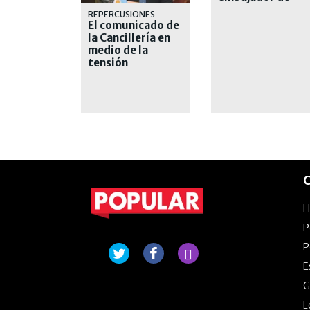
Brasil en
REPERCUSIONES
Argentina
El comunicado de
la Cancillería en
medio de la
tensión
diplomática con
Brasil
C
P
P
E
G
L