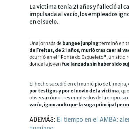
La víctima tenía 21 años y falleció al c
impulsada al vacío, los empleados ign
en el suelo.
Una jornada de
bungee junping
terminó en tr
de Freitas, de 21 años,
murió tras caer al v
ocurrió en el "Ponte do Esqueleto", un sitio r
donde la joven
fue lanzada sin haber sido s
El hecho sucedió en el municipio de Limeira, e
por testigos y por el novio de la víctima
, qu
observa cómo tres empleados de la empresa ca
vacío, ignorando que la soga principal perm
ADEMÁS:
El tiempo en el AMBA: ale
domingo