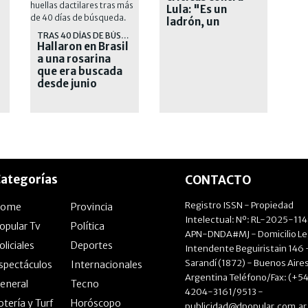
Lula: "Es un
ladrón, un
corrupto y un
TRAS 40 DÍAS DE BÚSQUEDA
Hallaron en Brasil
presidiario"
a una rosarina
que era buscada
desde junio
ategorías
CONTACTO
Registro ISSN - Propiedad
Home
Provincia
Intelectual: Nº: RL-2025-11
opular Tv
Política
APN-DNDA#MJ - Domicilio Le
oliciales
Deportes
Intendente Beguiristain 146 
Sarandí (1872) - Buenos Aires
spectáculos
Internacionales
Argentina Teléfono/Fax: (+54
eneral
Tecno
4204-3161/9513 -
otería y Turf
Horóscopo
publicidad@dpopular.com.ar