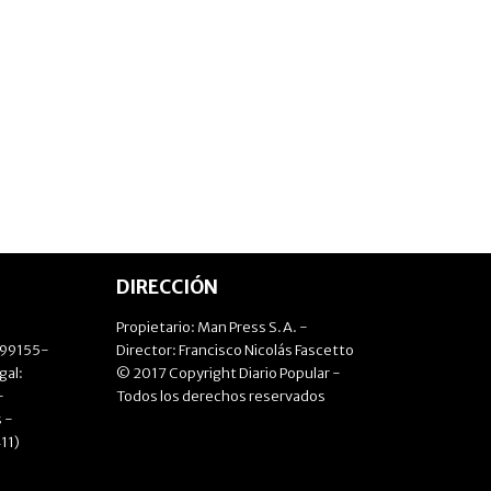
DIRECCIÓN
Propietario: Man Press S.A. -
499155-
Director: Francisco Nicolás Fascetto
gal:
© 2017 Copyright Diario Popular -
-
Todos los derechos reservados
 -
11)