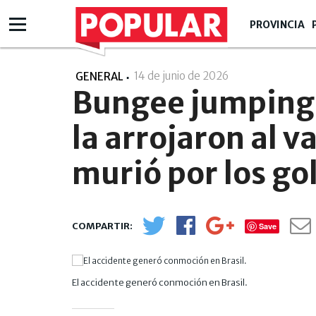
PROVINCIA
14 de junio de 2026
- 11:06
GENERAL
Bungee jumping t
la arrojaron al v
murió por los go
Save
El accidente generó conmoción en Brasil.