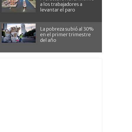
a los trabajadores a
levantar el paro
La pobreza subió al 30%
en el primer trimestre
del año