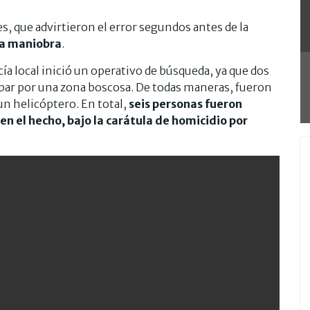
s, que advirtieron el error segundos antes de la
la maniobra
.
icía local inició un operativo de búsqueda, ya que dos
par por una zona boscosa. De todas maneras, fueron
n helicóptero. En total,
seis personas fueron
n el hecho, bajo la carátula de homicidio por