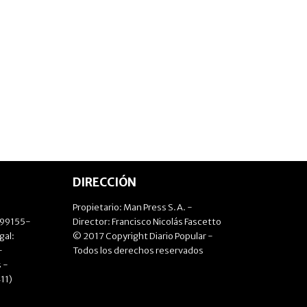
DIRECCIÓN
Propietario: Man Press S.A. -
499155-
Director: Francisco Nicolás Fascetto
gal:
© 2017 Copyright Diario Popular -
-
Todos los derechos reservados
 -
11)