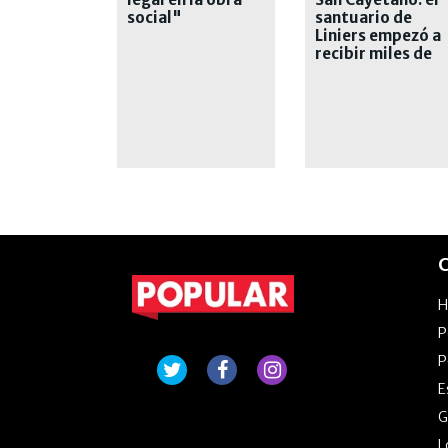
social"
santuario de
Liniers empezó a
recibir miles de
peregrinos
C
P
P
E
G
L