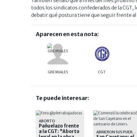
También señaló que a fines del mes próximo s
todos los sindicatos confederados de la CGT, l
debatir qué postura tiene que seguir frente a
Aparecen en esta nota:
GREMIALES
CGT
Te puede interesar:
ABORTO
Pañuelazo frente
a la CGT: "Aborto
ABRIERON SUS PUERTAS
legal en la obra
San Cayetano: el