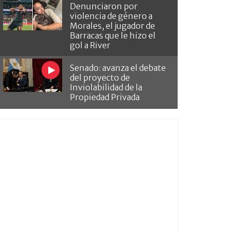
Denunciaron por
violencia de género a
Morales, el jugador de
Barracas que le hizo el
gol a River
Senado: avanza el debate
del proyecto de
Inviolabilidad de la
Propiedad Privada