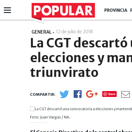
PROVINCIA
12 de julio de 2018
- 17:07
GENERAL
La CGT descartó 
elecciones y man
triunvirato
Save
Foto: Juan Vargas / NA.