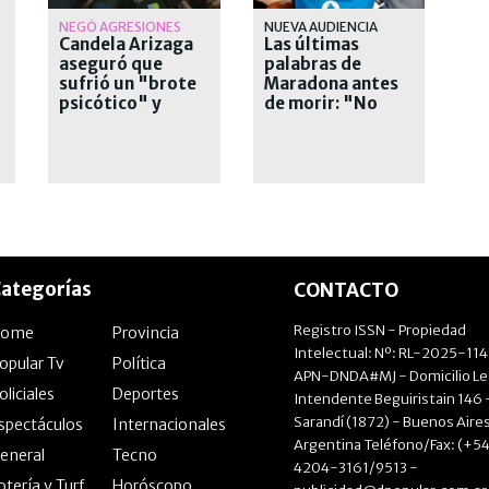
NEGÓ AGRESIONES
NUEVA AUDIENCIA
Candela Arizaga
Las últimas
aseguró que
palabras de
sufrió un "brote
Maradona antes
psicótico" y
de morir: "No
desvinculó a
quiero nada, ya
Moyano
está"
ategorías
CONTACTO
Registro ISSN - Propiedad
Home
Provincia
Intelectual: Nº: RL-2025-11
opular Tv
Política
APN-DNDA#MJ - Domicilio Le
oliciales
Deportes
Intendente Beguiristain 146 
Sarandí (1872) - Buenos Aires
spectáculos
Internacionales
Argentina Teléfono/Fax: (+54
eneral
Tecno
4204-3161/9513 -
otería y Turf
Horóscopo