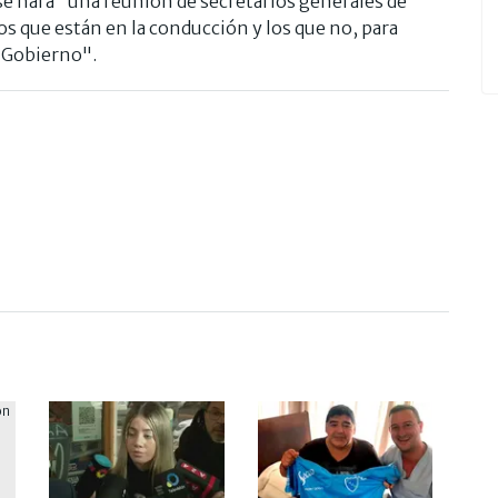
e hará "una reunión de secretarios generales de
os que están en la conducción y los que no, para
l Gobierno".