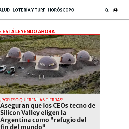
ALUD
LOTERÍA Y TURF
HORÓSCOPO
E ESTÁ LEYENDO AHORA
¡POR ESO QUIEREN LAS TIERRAS!
Aseguran que los CEOs tecno de
Silicon Valley eligen la
nts, macarons, quesos y chocolates serán parte de la propuesta que regre
Argentina como "refugio del
fin del mundo"