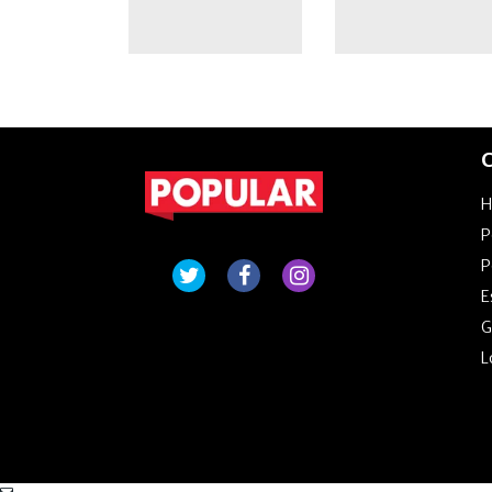
C
P
P
E
G
L