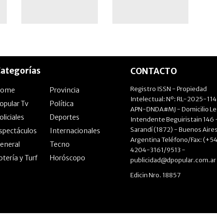
ategorías
CONTACTO
Registro ISSN - Propiedad
Home
Provincia
Intelectual: Nº: RL-2025-11
opular Tv
Política
APN-DNDA#MJ - Domicilio Le
oliciales
Deportes
Intendente Beguiristain 146 
Sarandí (1872) - Buenos Aires
spectáculos
Internacionales
Argentina Teléfono/Fax: (+54
eneral
Tecno
4204-3161/9513 -
otería y Turf
Horóscopo
publicidad@dpopular.com.ar
Edicin Nro. 18857