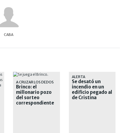
CABA
ALERTA
Se desató un
A CRUZAR LOS DEDOS
Brinco: el
incendio en un
millonario pozo
edificio pegado al
del sorteo
de Cristina
correspondiente
Kirchner
al domingo 9 de
agosto