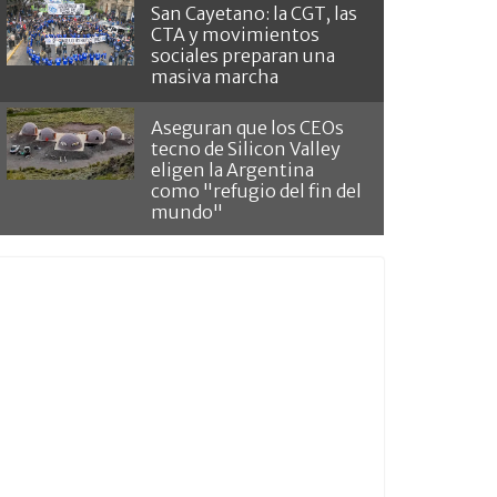
San Cayetano: la CGT, las
CTA y movimientos
sociales preparan una
masiva marcha
Aseguran que los CEOs
tecno de Silicon Valley
eligen la Argentina
como "refugio del fin del
mundo"