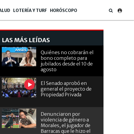
ALUD
LOTERÍA Y TURF
HORÓSCOPO
LAS MÁS LEÍDAS
Quiénes no cobrarán el
bono completo para
jubilados desde el 10 de
agosto
El Senado aprobó en
general el proyecto de
Propiedad Privada
peda es la continuidad del modelo de Gustavo Petro.
Denunciaron por
violencia de género a
Morales, el jugador de
Barracas que le hizo el