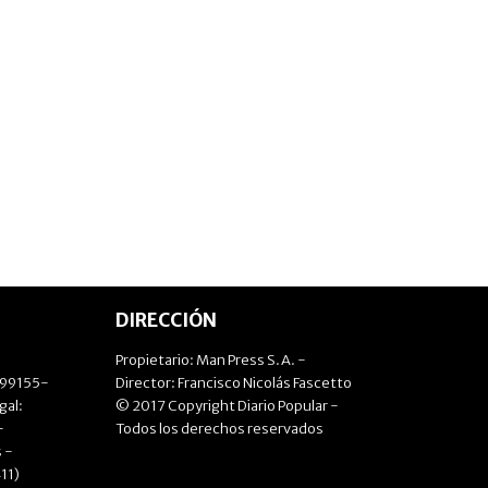
DIRECCIÓN
Propietario: Man Press S.A. -
499155-
Director: Francisco Nicolás Fascetto
gal:
© 2017 Copyright Diario Popular -
-
Todos los derechos reservados
 -
11)