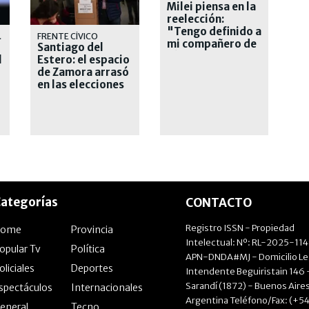
Milei piensa en la
reelección:
"Tengo definido a
RANZA
FRENTE CÍVICO
mi compañero de
Santiago del
fórmula"
l
Estero: el espacio
de Zamora arrasó
en las elecciones
municipales
ategorías
CONTACTO
Registro ISSN - Propiedad
Home
Provincia
Intelectual: Nº: RL-2025-11
opular Tv
Política
APN-DNDA#MJ - Domicilio Le
oliciales
Deportes
Intendente Beguiristain 146 
Sarandí (1872) - Buenos Aires
spectáculos
Internacionales
Argentina Teléfono/Fax: (+54
eneral
Tecno