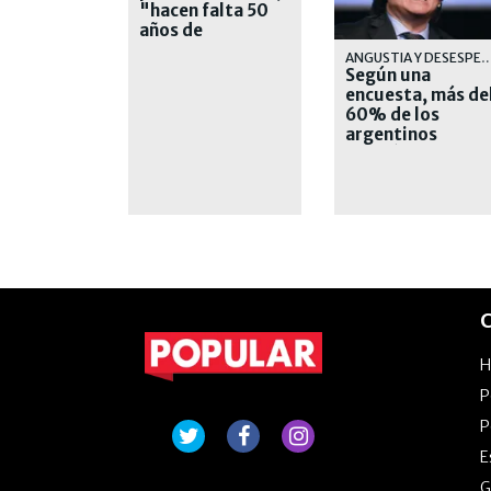
"hacen falta 50
años de
liberalismo" en el
ANGUSTIA Y DESESPE
país
Según una
encuesta, más de
60% de los
argentinos
votaría un
cambio en 2027
C
P
P
E
G