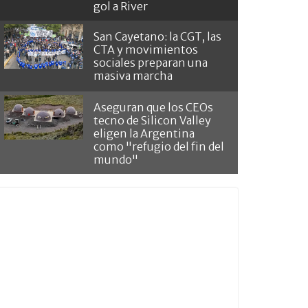
gol a River
San Cayetano: la CGT, las
CTA y movimientos
sociales preparan una
masiva marcha
Aseguran que los CEOs
tecno de Silicon Valley
eligen la Argentina
como "refugio del fin del
mundo"