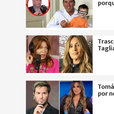
porqu
Trasc
Tagli
Taur
Tomás
por n