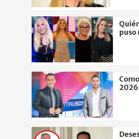
Quién
puso 
de to
Como 
2026:
en el
Deses