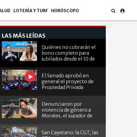
ALUD
LOTERÍA Y TURF
HORÓSCOPO
LAS MÁS LEÍDAS
Quiénes no cobrarán el
bono completo para
jubilados desde el 10 de
agosto
El Senado aprobó en
general el proyecto de
Propiedad Privada
Denunciaron por
violencia de género a
Morales, el jugador de
Barracas que le hizo el
gol a River
San Cayetano: la CGT, las