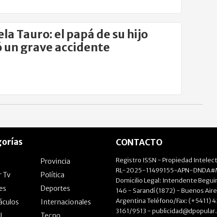
la Tauro: el papá de su hijo
ó un grave accidente
orías
CONTACTO
Registro ISSN - Propiedad Intelect
Provincia
RL-2025-11499155-APN-DNDA#M
r Tv
Política
Domicilio Legal: Intendente Beguir
les
Deportes
146 - Sarandí (1872) - Buenos Aire
Argentina Teléfono/Fax: (+5411) 
áculos
Internacionales
3161/9513 -
publicidad@dpopular
l
Tecno