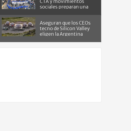
CTA y movimientos
sociales preparan una
masiva marcha
Aseguran que los CEOs
tecno de Silicon Valley
eligen la Argentina
como "refugio del fin del
mundo"