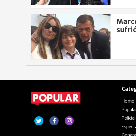
Marce
sufri
Categ
Home
Popula
Policia
Espect
Genera