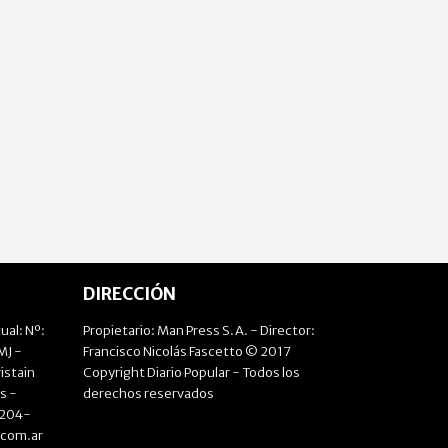
DIRECCIÓN
ual: Nº:
Propietario: Man Press S.A. - Director:
J -
Francisco Nicolás Fascetto © 2017
istain
Copyright Diario Popular - Todos los
s -
derechos reservados
4204-
.com.ar