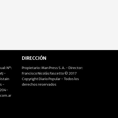
DIRECCIÓN
ual: Nº:
Propietario: Man Press S.A. - Director:
J -
Francisco Nicolás Fascetto © 2017
istain
Copyright Diario Popular - Todos los
s -
derechos reservados
4204-
.com.ar