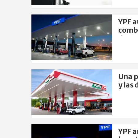
YPF a
combu
de na
Una p
y las
YPF a