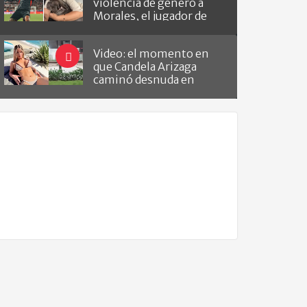
violencia de género a
Morales, el jugador de
Barracas que le hizo el
gol a River
Video: el momento en
que Candela Arizaga
caminó desnuda en
Belgrano