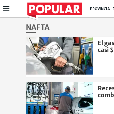
PROVINCIA
NAFTA
El ga
casi 
hogar
Reces
combu
conse