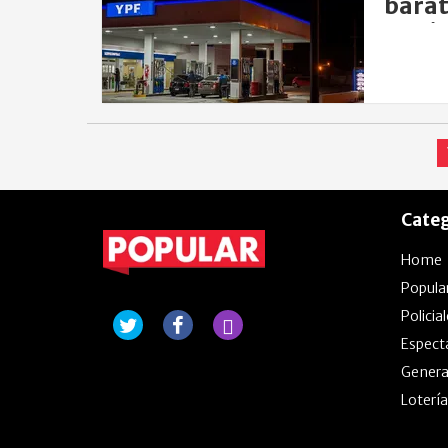
barat
en vi
Categ
Home
Popula
Policia
Espect
Genera
Lotería