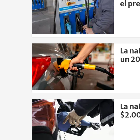
el pre
La na
un 2
La na
$2.00
Bueno