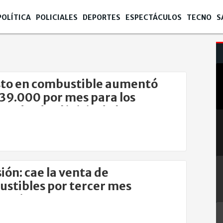
POLÍTICA
POLICIALES
DEPORTES
ESPECTÁCULOS
TECNO
S
sto en combustible aumentó
$39.000 por mes para los
es desde el inicio de la guerra
ión: cae la venta de
stibles por tercer mes
cutivo