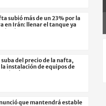
fta subió más de un 23% por la
a en Irán: llenar el tanque ya
a los $100.000
a suba del precio de la nafta,
 la instalación de equipos de
n el país
nunció que mantendrá estable