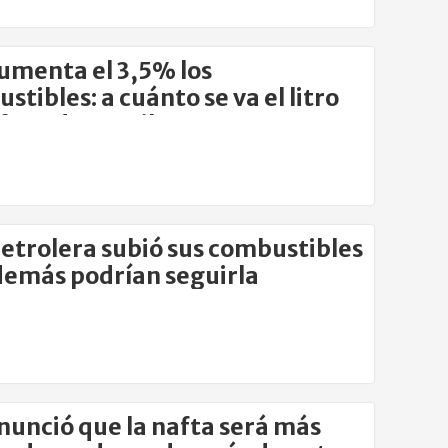
umenta el 3,5% los
stibles: a cuánto se va el litro
fta y de gasoil
etrolera subió sus combustibles
 demás podrían seguirla
nunció que la nafta será más