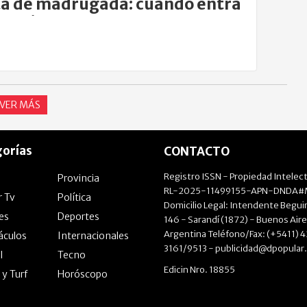
a de madrugada: cuándo entra
gencia
VER MÁS
orías
CONTACTO
Registro ISSN - Propiedad Intelect
Provincia
RL-2025-11499155-APN-DNDA#M
r Tv
Política
Domicilio Legal: Intendente Beguir
les
Deportes
146 - Sarandí (1872) - Buenos Aire
Argentina Teléfono/Fax: (+5411) 
áculos
Internacionales
3161/9513 -
publicidad@dpopular
l
Tecno
Edicin Nro. 18855
 y Turf
Horóscopo