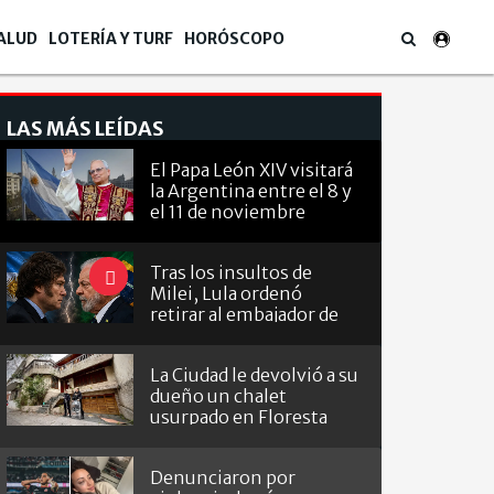
ALUD
LOTERÍA Y TURF
HORÓSCOPO
LAS MÁS LEÍDAS
El Papa León XIV visitará
la Argentina entre el 8 y
el 11 de noviembre
Tras los insultos de
Milei, Lula ordenó
retirar al embajador de
Brasil en Argentina
La Ciudad le devolvió a su
dueño un chalet
usurpado en Floresta
Denunciaron por