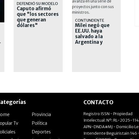
DEFENDIÓ SU MODELO
Caputo afirmó
que "los sectores
que generan
CONTUNDENTE
dólares"
Milei negó que
S
beneficiarán a
EE.UU. haya
toda la economía
salvado a la
Argentina y
r
defendió su plan
económico
ategorías
CONTACTO
Registro ISSN - Propiedad
Home
Provincia
Intelectual: Nº: RL-2025-11
opular Tv
Política
APN-DNDA#MJ - Domicilio Le
oliciales
Deportes
Intendente Beguiristain 146 