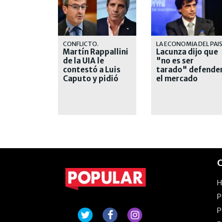
CONFLICTO.
LA ECONOMIA DEL PAI
Martín Rappallini
Lacunza dijo que
de la UIA le
"no es ser
contestó a Luis
tarado" defende
Caputo y pidió
el mercado
"respeto"
interno y
cuestionó a
Caputo
C
P
P