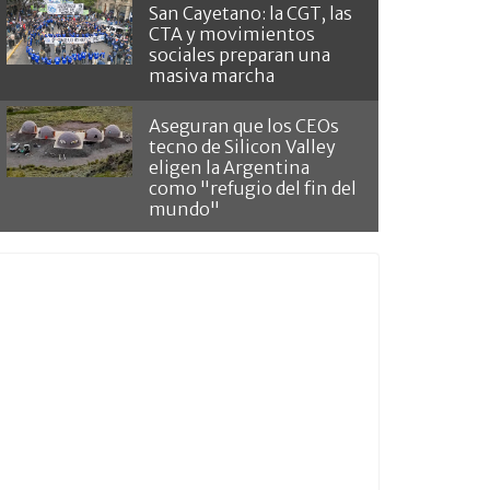
San Cayetano: la CGT, las
CTA y movimientos
sociales preparan una
masiva marcha
Aseguran que los CEOs
tecno de Silicon Valley
eligen la Argentina
como "refugio del fin del
mundo"