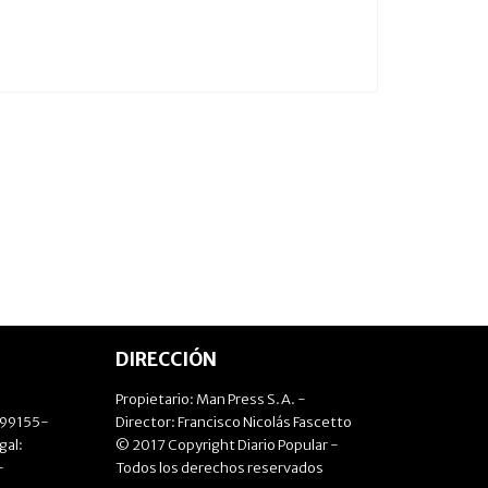
DIRECCIÓN
Propietario: Man Press S.A. -
499155-
Director: Francisco Nicolás Fascetto
gal:
© 2017 Copyright Diario Popular -
-
Todos los derechos reservados