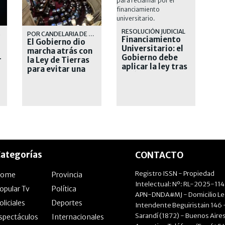
RESOLUCIÓN JUDICIAL
S
POR CANDELARIA DE LA SOTA
Financiamiento
El Gobierno dio
Universitario: el
marcha atrás con
Gobierno debe
r
la Ley de Tierras
aplicar la ley tras
para evitar una
un último fallo
derrota en el
Senado
ategorías
CONTACTO
Registro ISSN - Propiedad
Home
Provincia
Intelectual: Nº: RL-2025-11
opular Tv
Política
APN-DNDA#MJ - Domicilio Le
oliciales
Deportes
Intendente Beguiristain 146 
Sarandí (1872) - Buenos Aires
spectáculos
Internacionales