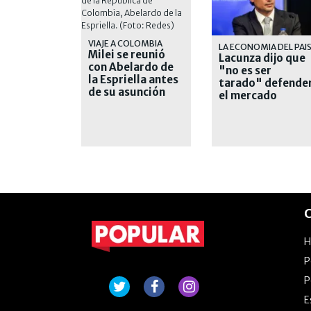
VIAJE A COLOMBIA
LA ECONOMIA DEL PAI
Milei se reunió
Lacunza dijo que
con Abelardo de
"no es ser
la Espriella antes
tarado" defende
de su asunción
el mercado
presidencial
interno y
cuestionó a
Caputo
C
P
P
E