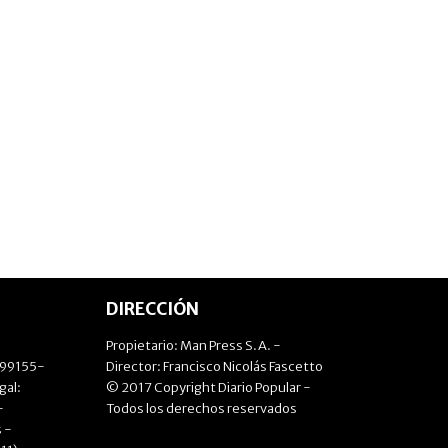
DIRECCIÓN
Propietario: Man Press S.A. -
499155-
Director: Francisco Nicolás Fascetto
gal:
© 2017 Copyright Diario Popular -
-
Todos los derechos reservados
 -