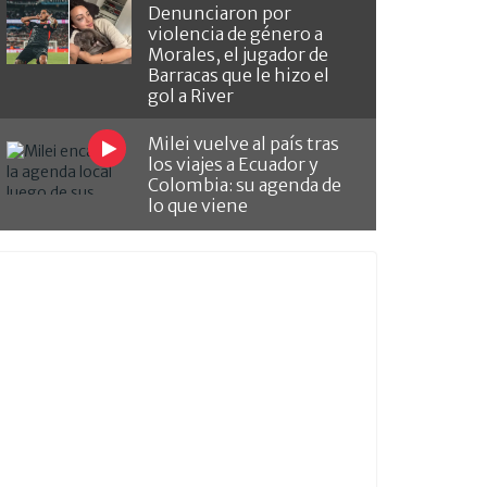
Denunciaron por
violencia de género a
Morales, el jugador de
Barracas que le hizo el
gol a River
Milei vuelve al país tras
los viajes a Ecuador y
Colombia: su agenda de
lo que viene