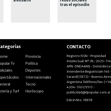
a Rosario
redes sociales
tras el episodio
con Candela
Arizaga
ategorías
CONTACTO
Registro ISSN - Propiedad
Home
Provincia
Intelectual: Nº: RL-2025-11
opular Tv
Política
APN-DNDA#MJ - Domicilio Le
oliciales
Deportes
Intendente Beguiristain 146 
Sarandí (1872) - Buenos Aires
spectáculos
Internacionales
Argentina Teléfono/Fax: (+54
eneral
Tecno
4204-3161/9513 -
otería y Turf
Horóscopo
publicidad@dpopular.com.ar
Edicin Nro. 18858