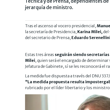
Técnica y de Prensa, dependientes de 
jerarquía de ministro.
Tras el ascenso al vocero presidencial,
Manuel
la secretaría de Presidencia,
Karina Milei,
del 
del secretario de Prensa,
Eduardo Serenellini
Estas tres áreas
seguirán siendo secretarías 
Milei
, quien será el encargado de determinar 
Jefatura de Gabinete, sí se les reconocerá el r
La medida fue dispuesta a través del DNU 337/
"La medida propuesta resulta impostergabl
rubricado por el líder libertario y los ministr