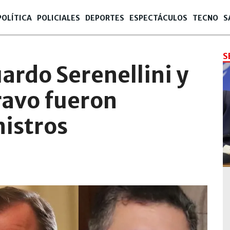
POLÍTICA
POLICIALES
DEPORTES
ESPECTÁCULOS
TECNO
S
S
uardo Serenellini y
ravo fueron
nistros