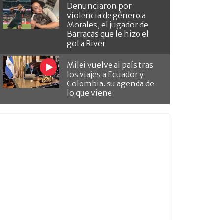
Denunciaron por
violencia de género a
Morales, el jugador de
Barracas que le hizo el
gol a River
Milei vuelve al país tras
los viajes a Ecuador y
Colombia: su agenda de
lo que viene