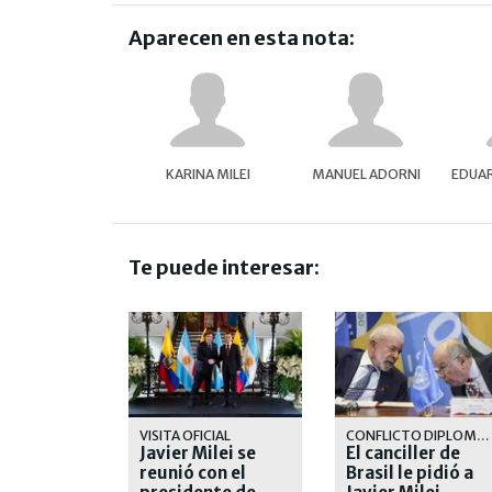
Aparecen en esta nota:
KARINA MILEI
MANUEL ADORNI
EDUAR
Te puede interesar:
VISITA OFICIAL
CONFLICTO DIPLOMÁTICO
Javier Milei se
El canciller de
reunió con el
Brasil le pidió a