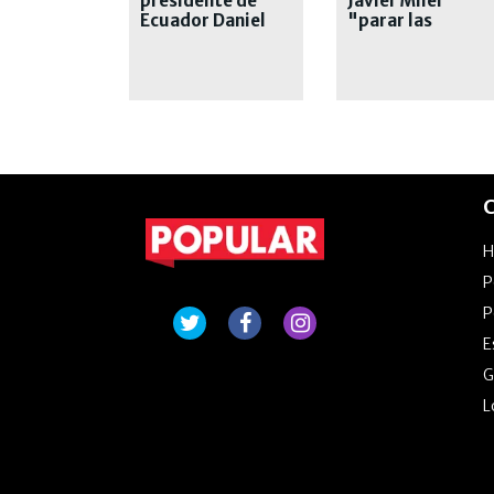
presidente de
Javier Milei
Ecuador Daniel
"parar las
Noboa
agresiones"
C
P
P
E
G
L