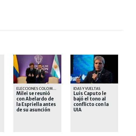
l
ELECCIONES COLOMBIA
IDAS Y VUELTAS
Milei se reunió
Luis Caputo le
con Abelardo de
bajó el tono al
la Espriella antes
conflicto con la
de su asunción
UIA
presidencial