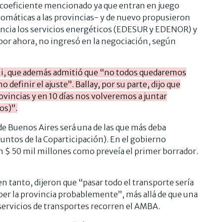
l coeficiente mencionado ya que entran en juego
tomáticas a las provincias- y de nuevo propusieron
ovincia los servicios energéticos (EDESUR y EDENOR) y
 por ahora, no ingresó en la negociación, según
oni, que además admitió que “no todos quedaremos
definir el ajuste”. Ballay, por su parte, dijo que
vincias y en 10 días nos volveremos a juntar
os)”.
ia de Buenos Aires será una de las que más deba
puntos de la Coparticipación). En el gobierno
 $ 50 mil millones como preveía el primer borrador.
n tanto, dijeron que “pasar todo el transporte sería
ber la provincia probablemente”, más allá de que una
s servicios de transportes recorren el AMBA.