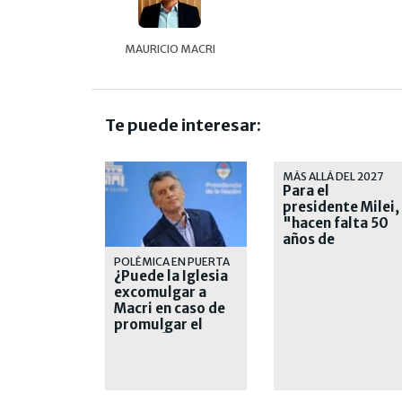
MAURICIO MACRI
Te puede interesar:
MÁS ALLÁ DEL 2027
Para el
presidente Milei,
"hacen falta 50
años de
liberalismo" en e
POLÉMICA EN PUERTA
país
¿Puede la Iglesia
excomulgar a
Macri en caso de
promulgar el
aborto?