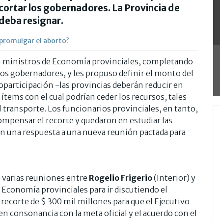
ortar los gobernadores. La Provincia de
 deba resignar.
 promulgar el aborto?
n ministros de Economía provinciales, completando
los gobernadores, y les propuso definir el monto del
Coparticipación -las provincias deberán reducir en
ítems con el cual podrían ceder los recursos, tales
l transporte. Los funcionarios provinciales, en tanto,
compensar el recorte y quedaron en estudiar las
con una respuesta a una nueva reunión pactada para
 varias reuniones entre
Rogelio Frigerio
(Interior) y
 Economía provinciales para ir discutiendo el
recorte de $ 300 mil millones para que el Ejecutivo
 en consonancia con la meta oficial y el acuerdo con el