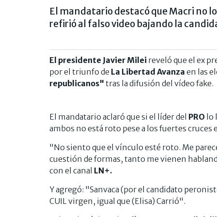
El mandatario destacó que Macri no lo 
refirió al falso video bajando la cand
El presidente Javier Milei
reveló que el ex p
por el triunfo de
La Libertad Avanza
en las e
republicanos"
tras la difusión del vídeo fake.
El mandatario aclaró que si el líder del
PRO
lo 
ambos no está roto pese a los fuertes cruces 
"No siento que el vínculo esté roto. Me parece
cuestión de formas, tanto me vienen hablando
con el canal
LN+.
Y agregó: "Sanvaca (por el candidato peronist
CUIL virgen, igual que (Elisa) Carrió".