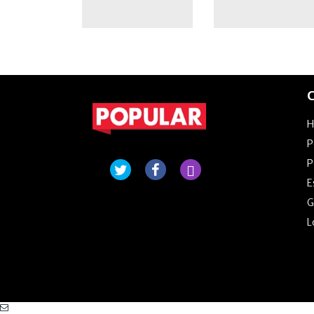
C
P
P
E
G
L