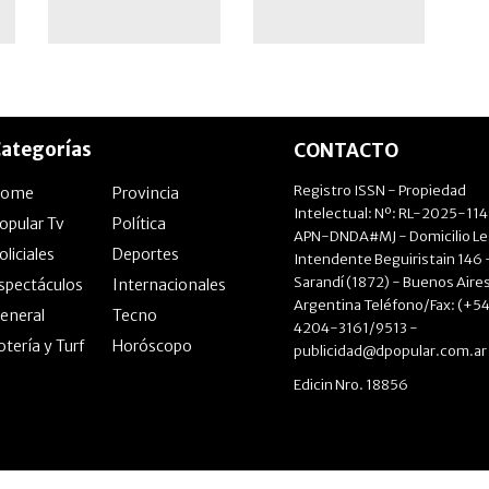
ategorías
CONTACTO
Registro ISSN - Propiedad
Home
Provincia
Intelectual: Nº: RL-2025-11
opular Tv
Política
APN-DNDA#MJ - Domicilio Le
oliciales
Deportes
Intendente Beguiristain 146 
Sarandí (1872) - Buenos Aires
spectáculos
Internacionales
Argentina Teléfono/Fax: (+54
eneral
Tecno
4204-3161/9513 -
otería y Turf
Horóscopo
publicidad@dpopular.com.ar
Edicin Nro. 18856