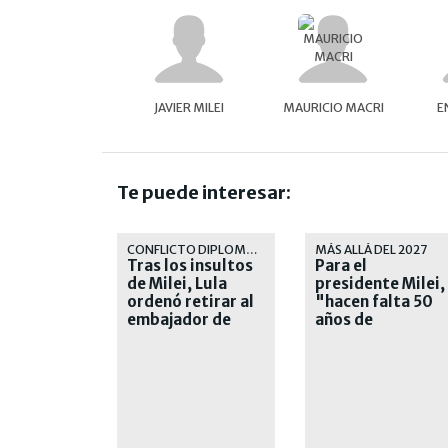
JAVIER MILEI
MAURICIO MACRI
E
Te puede interesar:
CONFLICTO DIPLOMÁTICO
MÁS ALLÁ DEL 2027
Tras los insultos
Para el
de Milei, Lula
presidente Milei,
ordenó retirar al
"hacen falta 50
embajador de
años de
Brasil en
liberalismo" en e
Argentina
país