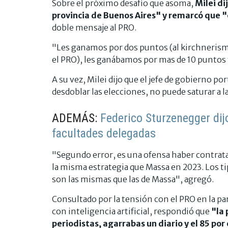
Sobre el próximo desafío que asoma,
Milei d
provincia de Buenos Aires" y remarcó que "e
doble mensaje al PRO.
"Les ganamos por dos puntos (al kirchnerismo
el PRO), les ganábamos por mas de 10 puntos y
A su vez, Milei dijo que el jefe de gobierno po
desdoblar las elecciones, no puede saturar a l
ADEMÁS:
Federico Sturzenegger dij
facultades delegadas
"Segundo error, es una ofensa haber contratad
la misma estrategia que Massa en 2023. Los ti
son las mismas que las de Massa", agregó.
Consultado por la tensión con el PRO en la pa
con inteligencia artificial, respondió que
"la 
periodistas, agarrabas un diario y el 85 por