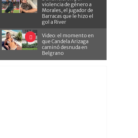
violencia de género a
Morales, el jugador de
Barracas que le hizo el
gol a River
Video: el momento en
que Candela Arizaga
caminó desnuda en
Belgrano