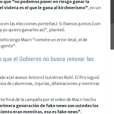
ijo que "no podemos poner en riesgo ganar la
l violeta es el que le gana al kirchnerismo"
, en un
 en las elecciones porteñas). Si íbamos juntos (con
 yo quiero ganarles así", planteó.
rteño Jorge Macri "comete un error letal, el de
a gente".
o que el Gobierno no busca renovar las
o a (el asesor Antoni) Gutiérrez Rubí. El Pro siguió
pos de calumnias, injurias, difamaciones y mentiras
rte final de la campaña por el video de Macri hecho
primera generación de fake news son ustedes los
 ciento eran mentiras, eso es fake news".