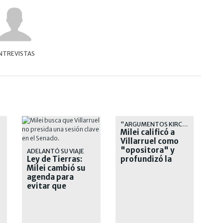
NTREVISTAS
"ARGUMENTOS KIRCHNERISTAS"
Milei calificó a
Villarruel como
"opositora" y
ADELANTÓ SU VIAJE
Ley de Tierras:
profundizó la
l
Milei cambió su
interna oficialista
agenda para
evitar que
Villarruel presida
la sesión