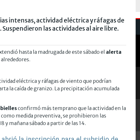
as intensas, actividad eléctrica y ráfagas de
 Suspendieron las actividades al aire libre.
xtendió hasta la madrugada de este sábado el
alerta
 alrededores.
ividad eléctrica y ráfagas de viento que podrían
rta la caída de granizo. La precipitación acumulada
bielles
confirmó más temprano que la actividad en la
 como medida preventiva, se prohibieron las
 18 y mañana sábado a partir de las 14.
 abrió la inscripción para el subsidio de