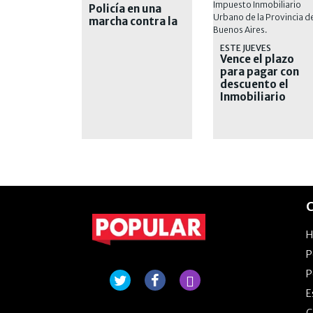
Policía en una
marcha contra la
inseguridad
ESTE JUEVES
Vence el plazo
para pagar con
descuento el
Inmobiliario
Urbano
C
P
P
E
G