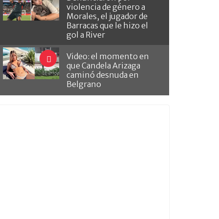
violencia de género a
Morales, el jugador de
Barracas que le hizo el
gol a River
Video: el momento en
que Candela Arizaga
caminó desnuda en
Belgrano