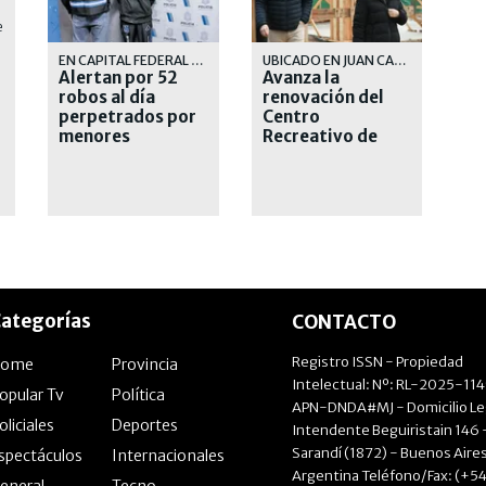
EN CAPITAL FEDERAL Y PROVINCIA DE BUENOS AIRES
UBICADO EN JUAN CARLOS CRUZ 225, EN INMEDIACIONES DEL PASEO DE LA COSTA
Alertan por 52
Avanza la
robos al día
renovación del
perpetrados por
Centro
menores
Recreativo de
Adultos Mayores
de Vicente López
ategorías
CONTACTO
Registro ISSN - Propiedad
Home
Provincia
Intelectual: Nº: RL-2025-11
opular Tv
Política
APN-DNDA#MJ - Domicilio Le
oliciales
Deportes
Intendente Beguiristain 146 
Sarandí (1872) - Buenos Aires
spectáculos
Internacionales
Argentina Teléfono/Fax: (+54
eneral
Tecno