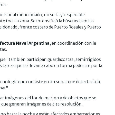
ima.
 personal mencionado, no sería ya esperable
 toda la zona. Se intensificó la búsqueda en las
Maldonado, frente costero de Puerto Rosales y Puerto
fectura Naval Argentina,
en coordinación con la
tas.
que "también participan guardacostas, semirrígidos
 tareas que se llevan a cabo en forma pedestre por la
ecnología que consiste en un sonar que detectaría la
mar".
ar imágenes del fondo marino y de objetos que se
s que generan imágenes de alta resolución.
no hasta la noche y están afectados embarcaciones,