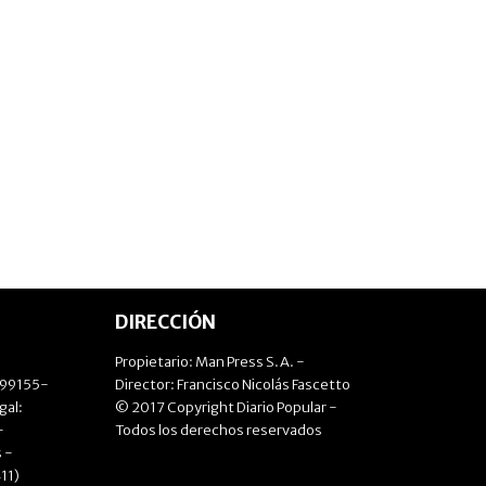
DIRECCIÓN
Propietario: Man Press S.A. -
499155-
Director: Francisco Nicolás Fascetto
gal:
© 2017 Copyright Diario Popular -
-
Todos los derechos reservados
 -
11)