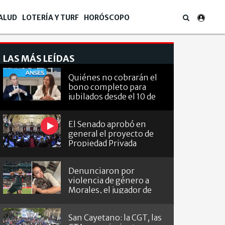
ALUD
LOTERÍA Y TURF
HORÓSCOPO
LAS MÁS LEÍDAS
Quiénes no cobrarán el
bono completo para
jubilados desde el 10 de
agosto
El Senado aprobó en
general el proyecto de
Propiedad Privada
Denunciaron por
violencia de género a
Morales, el jugador de
Barracas que le hizo el
gol a River
San Cayetano: la CGT, las