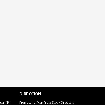
DIRECCIÓN
ual: Nº:
Propietario: Man Press S.A. - Director: