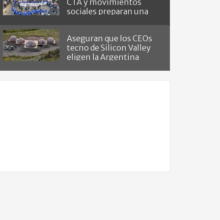
CTA y movimientos
sociales preparan una
masiva marcha
Aseguran que los CEOs
tecno de Silicon Valley
eligen la Argentina
como "refugio del fin del
mundo"