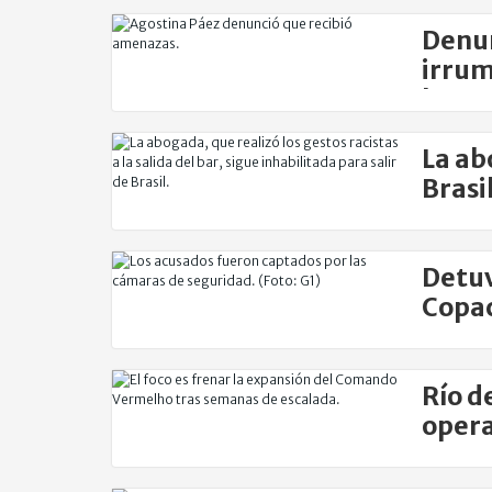
Denun
irrum
la ar
La ab
Brasi
arge
Detuv
Copac
supe
Río d
opera
Verm