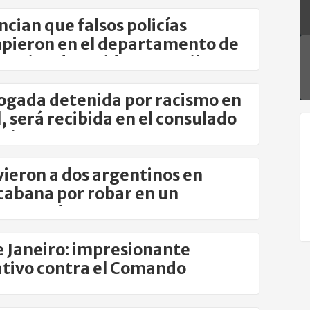
cian que falsos policías
pieron en el departamento de
gentina detenida en Brasil
ogada detenida por racismo en
l, será recibida en el consulado
ntino
ieron a dos argentinos en
abana por robar en un
rmercado
e Janeiro: impresionante
tivo contra el Comando
elho