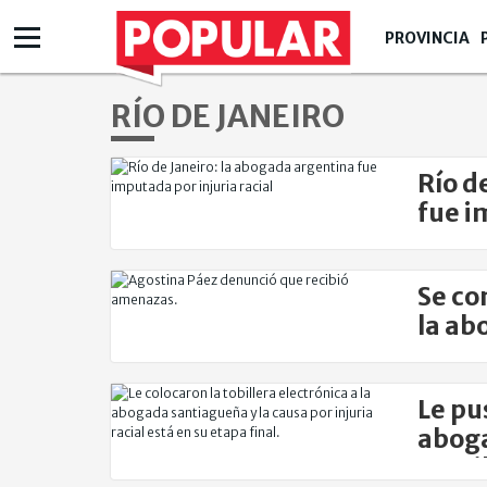
PROVINCIA
RÍO DE JANEIRO
Río d
fue i
Se co
la ab
Le pu
aboga
Brasi