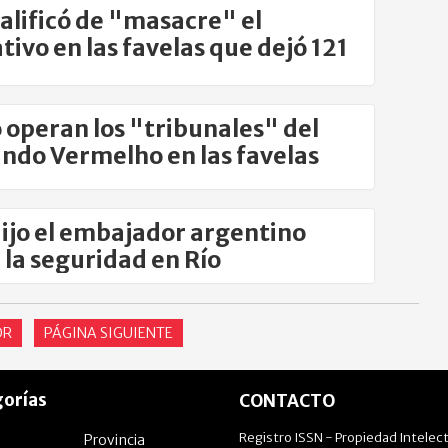
calificó de "masacre" el
tivo en las favelas que dejó 121
tos
operan los "tribunales" del
do Vermelho en las favelas
ijo el embajador argentino
 la seguridad en Río
OR
PÁGINA SIGUIENTE
orías
CONTACTO
Registro ISSN - Propiedad Intelect
Provincia