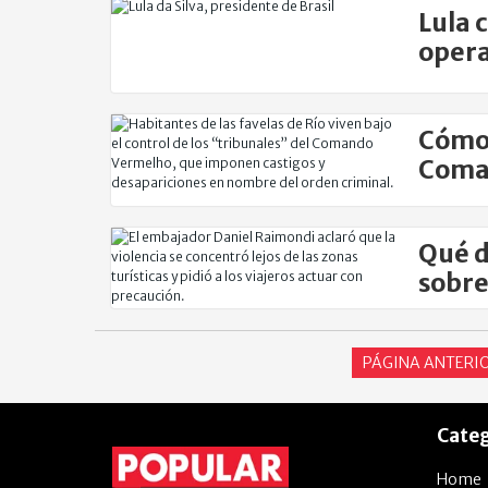
Lula 
opera
muer
Cómo 
Coman
Qué d
sobre
PÁGINA ANTERI
Categ
Home