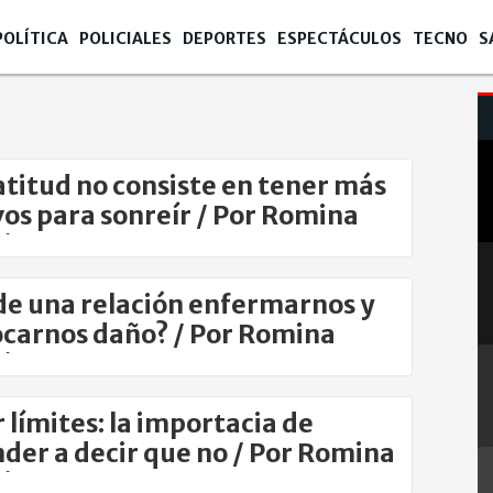
POLÍTICA
POLICIALES
DEPORTES
ESPECTÁCULOS
TECNO
S
atitud no consiste en tener más
os para sonreír / Por Romina
io
e una relación enfermarnos y
carnos daño? / Por Romina
io
 límites: la importacia de
der a decir que no / Por Romina
io