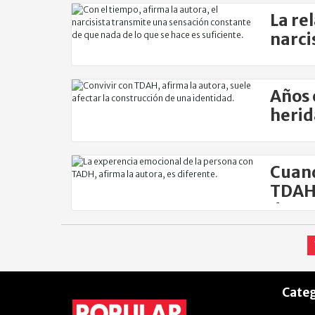
La re
narci
Por R
Años 
herid
Por R
Cuand
TDAH,
de co
Categ