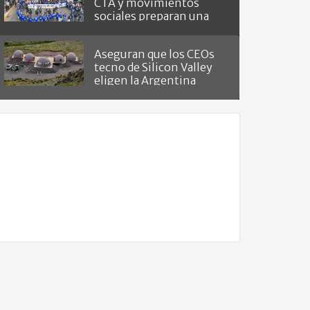
CTA y movimientos
sociales preparan una
masiva marcha
Aseguran que los CEOs
tecno de Silicon Valley
eligen la Argentina
como "refugio del fin del
mundo"