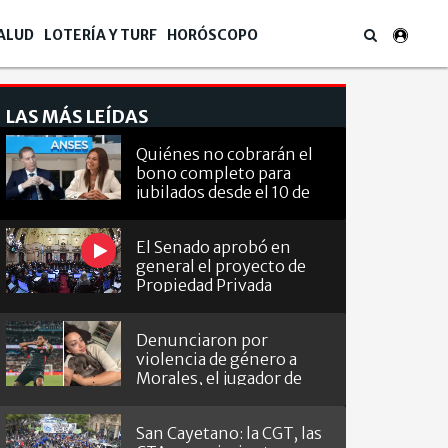
ALUD
LOTERÍA Y TURF
HORÓSCOPO
LAS MÁS LEÍDAS
Quiénes no cobrarán el
bono completo para
jubilados desde el 10 de
agosto
El Senado aprobó en
general el proyecto de
Propiedad Privada
Denunciaron por
violencia de género a
Morales, el jugador de
Barracas que le hizo el
gol a River
San Cayetano: la CGT, las