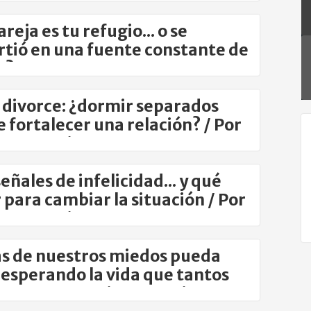
reja es tu refugio... o se
rtió en una fuente constante de
s?
 divorce: ¿dormir separados
 fortalecer una relación? / Por
na Atencio
eñales de infelicidad... y qué
 para cambiar la situación / Por
na Atencio
s de nuestros miedos pueda
 esperando la vida que tantos
os / Por Romina Atencio