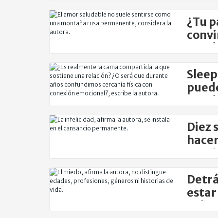
¿Tu pa
convi
estré
Sleep
puede
Romi
Diez s
hacer
Romi
Detrá
estar
soñam