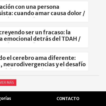
lación con una persona
sista: cuando amar causa dolor /
omina Atencio
creyendo ser un fracaso: la
a emocional detrás del TDAH /
omina Atencio
o el cerebro ama diferente:
 neurodivergencias y el desafío
nvivir / Por Romina Atencio
VER MÁS
orías
CONTACTO