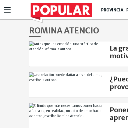
PROVINCIA
ROMINA ATENCIO
La gr
motiv
Atenc
¿Pued
provo
Atenc
Poner
apren
Atenc