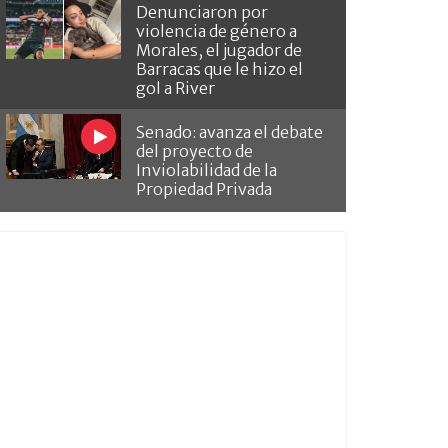
Denunciaron por
violencia de género a
Morales, el jugador de
Barracas que le hizo el
gol a River
Senado: avanza el debate
del proyecto de
Inviolabilidad de la
Propiedad Privada