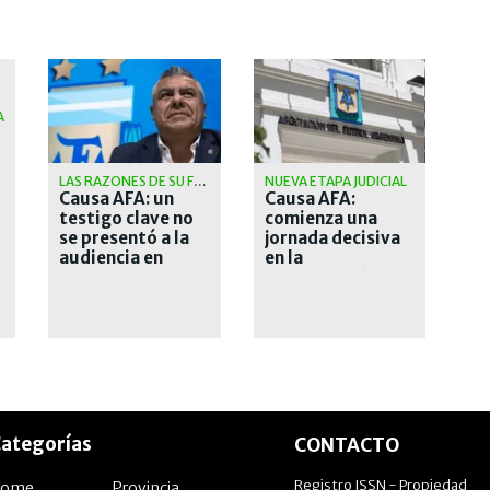
A
LAS RAZONES DE SU FALTAZO
NUEVA ETAPA JUDICIAL
Causa AFA: un
Causa AFA:
testigo clave no
comienza una
se presentó a la
jornada decisiva
audiencia en
en la
Estados Unidos
investigación de
Estados Unidos
ategorías
CONTACTO
Registro ISSN - Propiedad
Home
Provincia