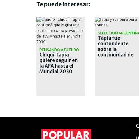
Te puede interesar:
SELECCIÓN ARGENTIN
Tapia fue
contundente
sobre la
PENSANDO A FUTURO
Chiqui Tapia
continuidad de
quiere seguir en
Scaloni: "Es mi
la AFA hasta el
plan A, B y C"
Mundial 2030
C