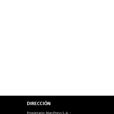
DIRECCIÓN
Propietario: Man Press S.A. -