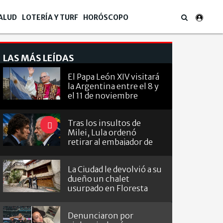
ALUD
LOTERÍA Y TURF
HORÓSCOPO
LAS MÁS LEÍDAS
El Papa León XIV visitará
la Argentina entre el 8 y
el 11 de noviembre
Tras los insultos de
Milei, Lula ordenó
retirar al embajador de
Brasil en Argentina
La Ciudad le devolvió a su
dueño un chalet
usurpado en Floresta
Denunciaron por