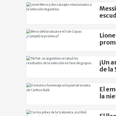
Messi 
escud
Lionel
prome
¡Un a
de la
El em
la ni