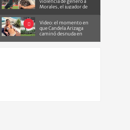
violencia de género a
Morales, el jugador de
Barracas que le hizo el
gol a River
Video: el momento en
que Candela Arizaga
caminó desnuda en
Belgrano