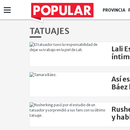
PROVINCIA
TATUAJES
Lali 
íntim
Así e
Báez 
Rushe
y hab