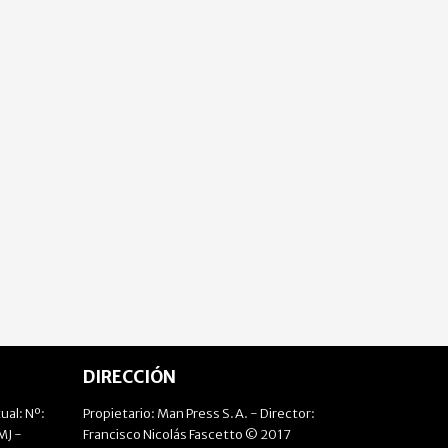
DIRECCIÓN
ual: Nº:
Propietario: Man Press S.A. - Director:
J -
Francisco Nicolás Fascetto © 2017