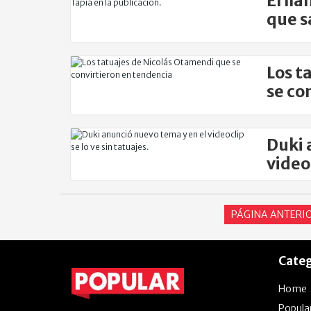
El ll
que sa
Los t
se co
Duki 
videoc
PÁGINA ANTERI
Categ
Home
Popula