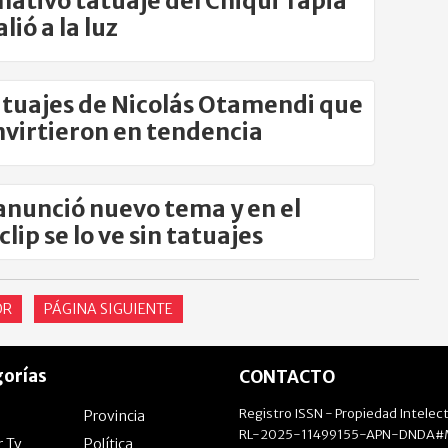
amativo tatuaje del Chiqui Tapia
lió a la luz
atuajes de Nicolás Otamendi que
nvirtieron en tendencia
anunció nuevo tema y en el
lip se lo ve sin tatuajes
OR
PÁGINA SIGUIENTE
orías
CONTACTO
Registro ISSN - Propiedad Intelect
Provincia
RL-2025-11499155-APN-DNDA#M
r Tv
Política