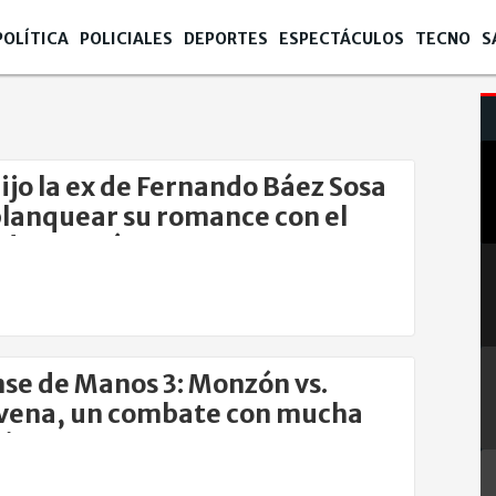
POLÍTICA
POLICIALES
DEPORTES
ESPECTÁCULOS
TECNO
S
ijo la ex de Fernando Báez Sosa
blanquear su romance con el
 de Monzón
se de Manos 3: Monzón vs.
vena, un combate con mucha
ria