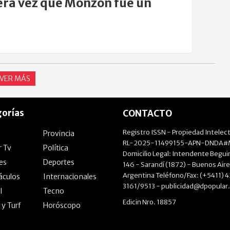
ra vez que Monzón fue un
nto
VER MÁS
orías
CONTACTO
Registro ISSN - Propiedad Intelect
Provincia
RL-2025-11499155-APN-DNDA#M
r Tv
Política
Domicilio Legal: Intendente Beguir
les
Deportes
146 - Sarandí (1872) - Buenos Aire
Argentina Teléfono/Fax: (+5411) 
áculos
Internacionales
3161/9513 -
publicidad@dpopular
l
Tecno
Edicin Nro. 18857
 y Turf
Horóscopo