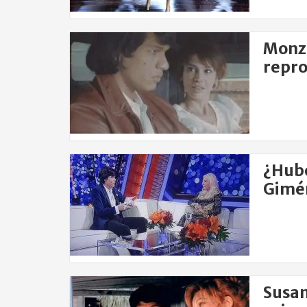
Monzó
repro
¿Hubo
Gimén
Susan