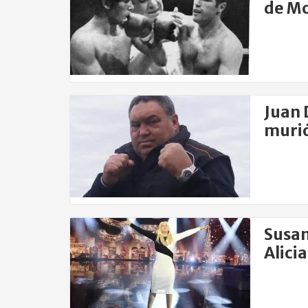
de Mo
Juan 
murió
Susan
Alici