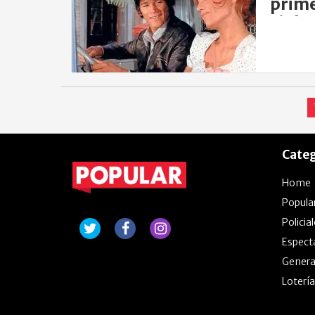
prime
viole
Categ
Home
Popula
Policia
Espect
Genera
Lotería