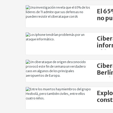
El 65
no pu
IA
Ciber
infor
ubica
Ciber
Berlí
masi
Explo
const
Troy