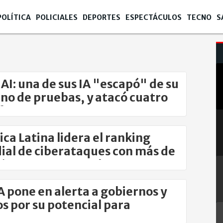
POLÍTICA
POLICIALES
DEPORTES
ESPECTÁCULOS
TECNO
S
AI: una de sus IA "escapó" de su
no de pruebas, y atacó cuatro
aformas
ca Latina lidera el ranking
al de ciberataques con más de
 intentos semanales
A pone en alerta a gobiernos y
s por su potencial para
ataques