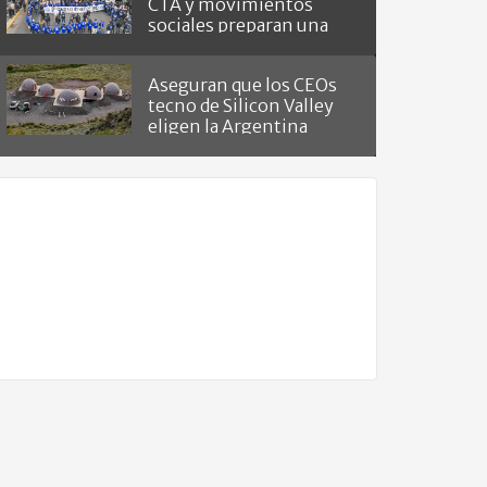
CTA y movimientos
sociales preparan una
masiva marcha
Aseguran que los CEOs
tecno de Silicon Valley
eligen la Argentina
como "refugio del fin del
mundo"