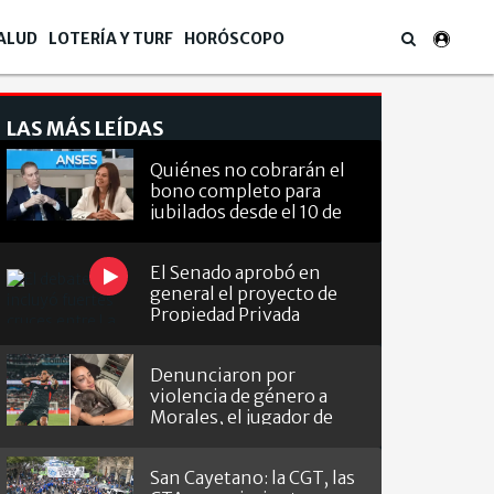
ALUD
LOTERÍA Y TURF
HORÓSCOPO
LAS MÁS LEÍDAS
Quiénes no cobrarán el
bono completo para
jubilados desde el 10 de
agosto
El Senado aprobó en
general el proyecto de
Propiedad Privada
Denunciaron por
violencia de género a
Morales, el jugador de
Barracas que le hizo el
gol a River
San Cayetano: la CGT, las