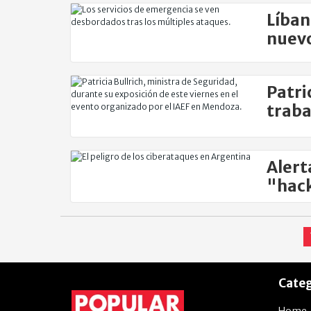
Líban
nuevo
Patri
traba
secto
Alert
"hack
Categ