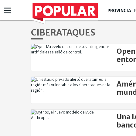
PROVINCIA
CIBERATAQUES
Open 
entor
plat
Améri
mundi
3.300
Una I
banco
ciber