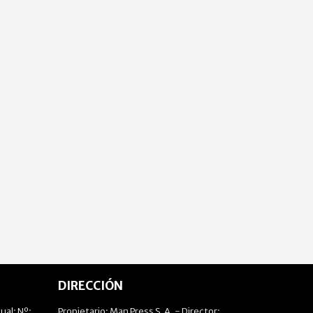
DIRECCIÓN
ual: Nº:
Propietario: Man Press S.A. - Director: