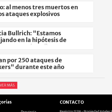
o: al menos tres muertos en
s ataques explosivos
cia Bullrich: "Estamos
jando en la hipótesis de
res anarquistas"
an por 250 ataques de
ers" durante este año
VER MÁS
orías
CONTACTO
Registro ISSN - Propiedad Intelect