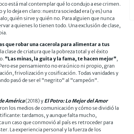
poco está mal contemplar qué lo condujo a ese crimen.
y lo deja en claro: nuestra sociedad era (y es) una
lo; quién sirve y quién no. Para alguien que nunca
var a quienes lo tienen todo. Una exclusión de clase,
pia.
as que robar una cacerola para alimentar a tus
a clase de criatura que la pobreza total y el éxito
ro.
"Las minas, la guita y la fama, te hacen mejor"
,
a. Pero ese pensamiento no era único ni propio, gran
ción, frivolización y cosificación. Todas vanidades y
ando pasó de ser el "negrito" al "campeón".
de América
(2018) y
El Potro: Lo Mejor del Amor
ron los medios de comunicación y cómo se dividió la
atificante: tardamos, y aunque falta mucho,
ca un caso que conmovió al país es retroceder para
ter. La experiencia personal y la fuerza de los