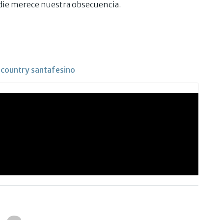
ie merece nuestra obsecuencia.
n country santafesino