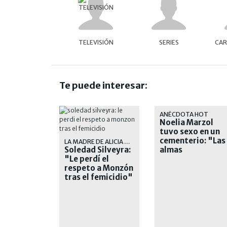
TELEVISIÓN
SERIES
CA
Te puede interesar:
ANÉCDOTA HOT
Noelia Marzol
tuvo sexo en un
cementerio: "Las
LA MADRE DE ALICIA MUÑIZ
Soledad Silveyra:
almas
"Le perdí el
aplaudieron"
respeto a Monzón
tras el femicidio"