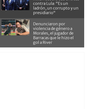
contra Lula: "Es un
ladrón, un corrupto y un
presidiario"
Denunciaron por
violencia de género a
Morales, el jugador de
Barracas que le hizo el
gol a River