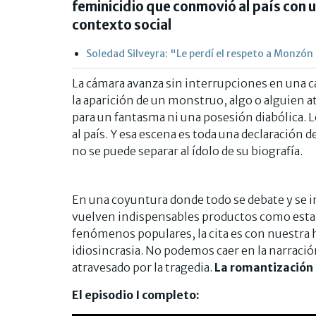
feminicidio que conmovió al país con u
contexto social
Soledad Silveyra: "Le perdí el respeto a Monzón 
La cámara avanza sin interrupciones en una ca
la aparición de un monstruo, algo o alguien a
para un fantasma ni una posesión diabólica. Lo
al país. Y esa escena es toda una declaración 
no se puede separar al ídolo de su biografía.
En una coyuntura donde todo se debate y se i
vuelven indispensables productos como esta b
fenómenos populares, la cita es con nuestra 
idiosincrasia. No podemos caer en la narració
atravesado por la tragedia.
La romantización 
El episodio I completo: