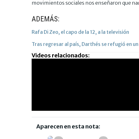
movimientos sociales nos enseñaron que nad
ADEMÁS:
Rafa Di Zeo, el capo de la 12, a la televisión
Tras regresar al país, Darthés se refugió en u
Videos relacionados:
Aparecen en esta nota: