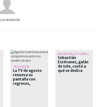
RLOS MONZÓN
ENTRE PALAS Y GARROTES
Sebastián
Estévanez, galán
de tele, contó a
TELEVISIÓN
La TV de agosto
qué se dedica
renueva su
tras alejarse del
pantalla con
espectáculo
regresos,
estrenos y
cambios de
horario