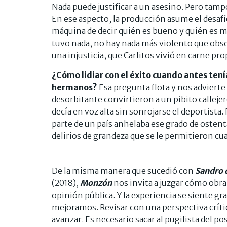
Nada puede justificar a un asesino. Pero tam
En ese aspecto, la producción asume el desafío 
máquina de decir quién es bueno y quién es ma
tuvo nada, no hay nada más violento que obser
una injusticia, que Carlitos vivió en carne pro
¿Cómo lidiar con el éxito cuando antes tení
hermanos?
Esa pregunta flota y nos advierte l
desorbitante convirtieron a un pibito calleje
decía en voz alta sin sonrojarse el deportist
parte de un país anhelaba ese grado de ostenta
delirios de grandeza que se le permitieron cu
De la misma manera que sucedió con
Sandro 
(2018),
Monzón
nos invita a juzgar cómo obra
opinión pública. Y la experiencia se siente gr
mejoramos. Revisar con una perspectiva críti
avanzar. Es necesario sacar al pugilista del pos