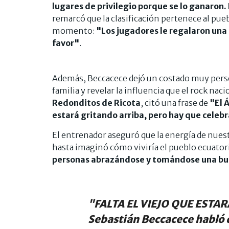
lugares de privilegio porque se lo ganaron.
remarcó que la clasificación pertenece al pueb
momento:
"Los jugadores le regalaron una 
favor"
.
Además, Beccacece dejó un costado muy persona
familia y revelar la influencia que el rock naci
Redonditos de Ricota
, citó una frase de
"El 
estará gritando arriba, pero hay que cele
El entrenador aseguró que la energía de nuest
hasta imaginó cómo viviría el pueblo ecuatori
personas abrazándose y tomándose una bu
"FALTA EL VIEJO QUE ESTA
Sebastián Beccacece habló d