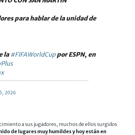
UNTÓ CON SAN MARTÍN"
dores para hablar de la unidad de
e la
#FIFAWorldCup
por ESPN, en
Plus
nx
5, 2026
cimiento a sus jugadores, muchos de ellos surgidos
enido de lugares muy humildes y hoy están en