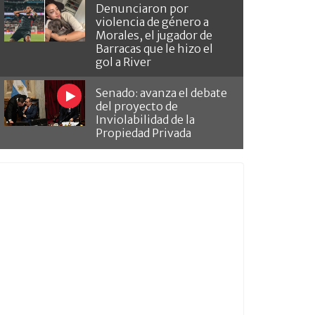
Denunciaron por
violencia de género a
Morales, el jugador de
Barracas que le hizo el
gol a River
Senado: avanza el debate
del proyecto de
Inviolabilidad de la
Propiedad Privada