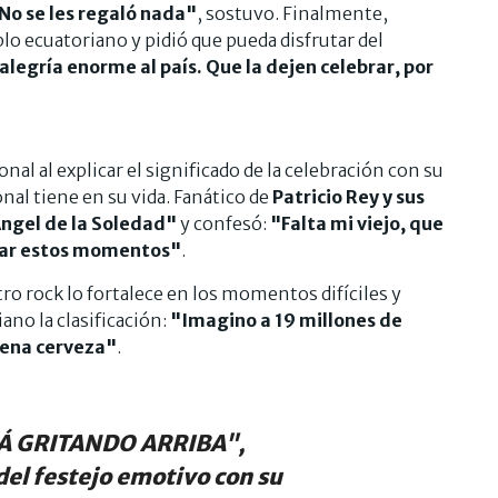
 No se les regaló nada"
, sostuvo. Finalmente,
lo ecuatoriano y pidió que pueda disfrutar del
alegría enorme al país. Que la dejen celebrar, por
l al explicar el significado de la celebración con su
onal tiene en su vida. Fanático de
Patricio Rey y sus
Ángel de la Soledad"
y confesó:
"Falta mi viejo, que
brar estos momentos"
.
ro rock lo fortalece en los momentos difíciles y
ano la clasificación:
"Imagino a 19 millones de
ena cerveza"
.
RÁ GRITANDO ARRIBA",
el festejo emotivo con su