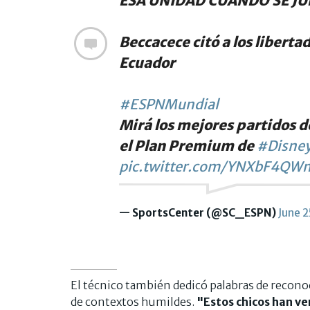
ESA UNIDAD CUANDO SE J
Beccacece citó a los liberta
Ecuador
#ESPNMundial
Mirá los mejores partidos d
el Plan Premium de
#Disney
pic.twitter.com/YNXbF4QW
— SportsCenter (@SC_ESPN)
June 2
El técnico también dedicó palabras de recono
de contextos humildes.
"Estos chicos han v