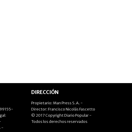
DIRECCIÓN
Propietario: Man Press S.A. -
499155-
Director: Francisco Nicolás Fascetto
gal:
© 2017 Copyright Diario Popular -
-
Todos los derechos reservados
 -