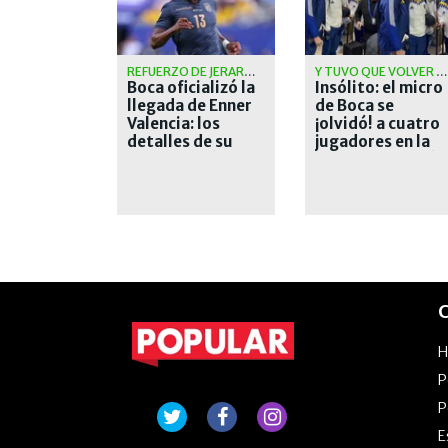
REFUERZO DE JERARQUÍA
Y TUVO QUE VOLVER A BUSCARLOS
Boca oficializó la
Insólito: el micro
llegada de Enner
de Boca se
Valencia: los
¡olvidó! a cuatro
detalles de su
jugadores en la
contratación
puerta del Ducó
C
P
P
E