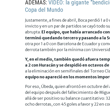
ADEMÁS:
VIDEO: la gigante "bendició
Copa del Mundo
Justamente, a fines de abril, Boca perdió 1 a 
invicto y en un par de partidos se cayó todo 
abrupta.
El equipo, que había arrancado con 
terminó quedando tercero y pasando a la 
otra por 1 a 0 con Barcelona de Ecuador y como
derrota también por la mínima con Universida
Y, en el medio, también quedó afuera tempr
a 2 con Huracán y se despidió en octavos de
a la eliminación en semifinales del Torneo Cl
equipo no apareció en los momentos import
Por eso, Úbeda, quien afrontó en octubre de
del equipo después del fallecimiento de Migu
allá de ser positivo su balance cuantitativo: 3
ocho derrotas, con 45 goles a favor y 22 en co