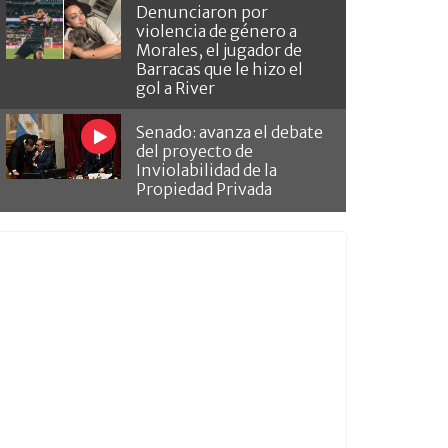
Denunciaron por
violencia de género a
Morales, el jugador de
Barracas que le hizo el
gol a River
Senado: avanza el debate
del proyecto de
Inviolabilidad de la
Propiedad Privada