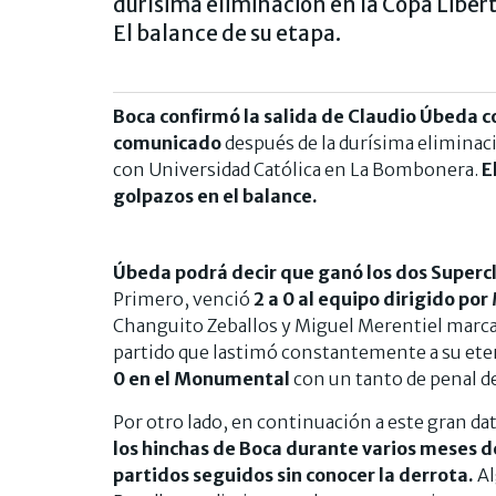
durísima eliminación en la Copa Libe
El balance de su etapa.
Boca confirmó la salida de Claudio Úbeda 
comunicado
después de la durísima eliminaci
con Universidad Católica en La Bombonera.
E
golpazos en el balance.
Úbeda podrá decir que ganó los dos Superc
Primero, venció
2 a 0 al equipo dirigido po
Changuito Zeballos y Miguel Merentiel marcar
partido que lastimó constantemente a su etern
0 en el Monumental
con un tanto de penal d
Por otro lado, en continuación a este gran dat
los hinchas de Boca durante varios meses de
partidos seguidos sin conocer la derrota.
Al