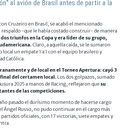
n" al avión de Brasil antes de partir a la
0 con Cruzeiro en Brasil, se acabó el mencionado
su respaldo -que le había costado construir- de manera
dos triunfos en la Copa y era líder de su grupo,
Sudamericana.
Claro, a aquella caída, se le sumaron
 local un empate 1 a 1 con el equipo brasilero y
d Católica.
anamente y de local en el Torneo Apertura: cayó 3
 final del certamen local.
Los dos golpazos, sumado
ausura 2025 a manos de Racing, reflejaron que
su
antes de las competiciones.
l año pasado el durísimo momento de hacerse cargo
el Ángel Russo, no pudo continuar en el cargo más
2 partidos oficiales, con 17 victorias, siete empates y
ntra.