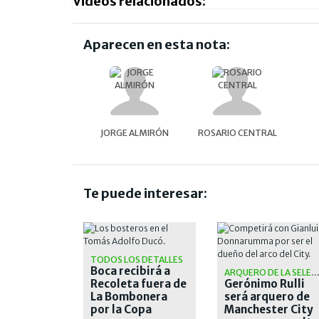
Videos relacionados:
Aparecen en esta nota:
JORGE ALMIRÓN
ROSARIO CENTRAL
Te puede interesar:
TODOS LOS DETALLES
Boca recibirá a
ARQUERO DE LA SELECCIÓ
Recoleta fuera de
Gerónimo Rulli
La Bombonera
será arquero de
por la Copa
Manchester City