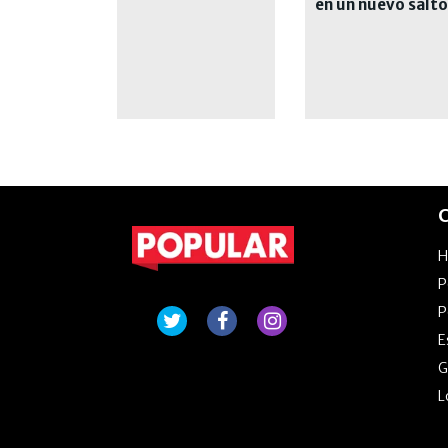
Sudamericana
en un nuevo salto
en su carrera
C
P
P
E
G
L