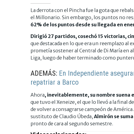
La derrota con el Pincha fue la gota que rebal
el Millonario. Sin embargo, los puntos no res
62% de los puntos desde su llegada en ener
Dirigió 27 partidos, cosechó 15 victorias, c
que destacada en lo que era un reemplazo al e
prometía sostener al Central de Di María en 
Liga, luego de haber terminado como puntero 
ADEMÁS:
En Independiente aseguran
repatriar a Barco
Ahora
, inevitablemente, su nombre suena e
que tuvo el Xeneize, el que lo llevó a la final 
de volver a consagrarse campeón de América. 
sustituto de Claudio Úbeda,
Almirón se suma 
pronto de cara al segundo semestre.