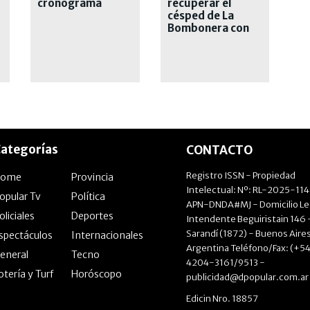
cronograma
recuperar el
completo
césped de La
Bombonera con
lámparas de calor
tras las intensas
lluvias
ategorías
CONTACTO
Registro ISSN - Propiedad
Home
Provincia
Intelectual: Nº: RL-2025-11
opular Tv
Política
APN-DNDA#MJ - Domicilio Le
oliciales
Deportes
Intendente Beguiristain 146 
Sarandí (1872) - Buenos Aires
spectáculos
Internacionales
Argentina Teléfono/Fax: (+54
eneral
Tecno
4204-3161/9513 -
otería y Turf
Horóscopo
publicidad@dpopular.com.ar
Edicin Nro. 18857