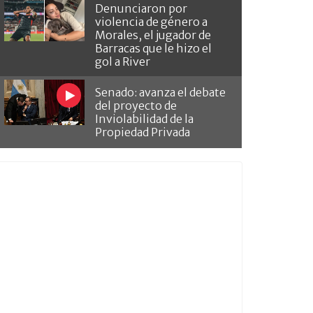
Denunciaron por
violencia de género a
Morales, el jugador de
Barracas que le hizo el
gol a River
Senado: avanza el debate
del proyecto de
Inviolabilidad de la
Propiedad Privada