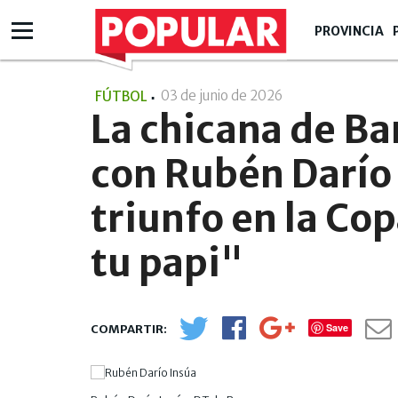
PROVINCIA
03 de junio de 2026
- 10:06
FÚTBOL
La chicana de Ba
con Rubén Darío 
triunfo en la Co
tu papi"
Save