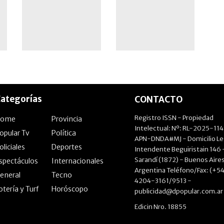
plan A, B y C"
ategorías
CONTACTO
Registro ISSN - Propiedad
Home
Provincia
Intelectual: Nº: RL-2025-11
opular Tv
Política
APN-DNDA#MJ - Domicilio Le
oliciales
Deportes
Intendente Beguiristain 146 
Sarandí (1872) - Buenos Aires
spectáculos
Internacionales
Argentina Teléfono/Fax: (+54
eneral
Tecno
4204-3161/9513 -
otería y Turf
Horóscopo
publicidad@dpopular.com.ar
Edicin Nro. 18855