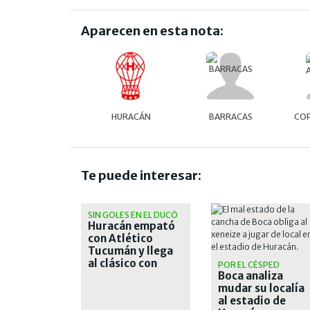
Aparecen en esta nota:
HURACÁN
BARRACAS
COP
Te puede interesar:
SIN GOLES EN EL DUCÓ
Huracán empató
con Atlético
Tucumán y llega
al clásico con
POR EL CÉSPED
dudas
Boca analiza
mudar su localía
al estadio de