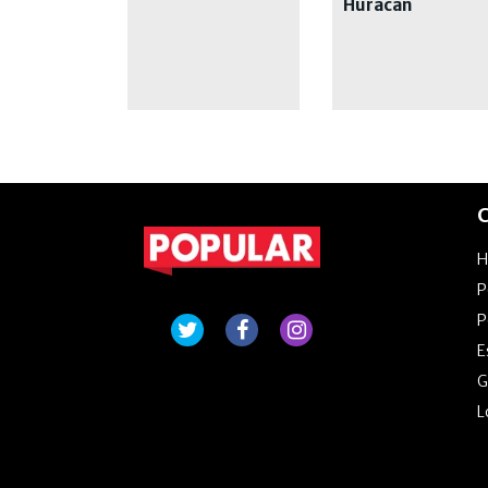
Huracán
C
P
P
E
G
L