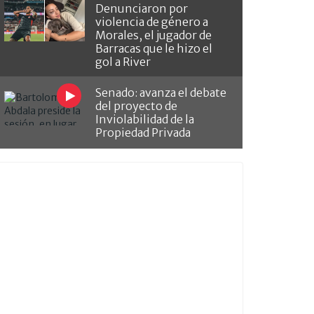
Denunciaron por
violencia de género a
Morales, el jugador de
Barracas que le hizo el
gol a River
Senado: avanza el debate
del proyecto de
Inviolabilidad de la
Propiedad Privada