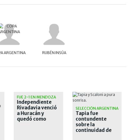
A ARGENTINA
RUBÉN INSÚA
FUE 2-1 EN MENDOZA
Independiente
Rivadavia venció
SELECCIÓN ARGENTINA
a Huracán y
Tapia fue
quedó como
contundente
único líder de la
sobre la
tabla anual
continuidad de
Scaloni: "Es mi