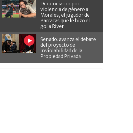
Denunciaron por
violencia de género a
Morales, el jugador de
Barracas que le hizo el
gol a River
Senado: avanza el debate
del proyecto de
Inviolabilidad de la
Propiedad Privada