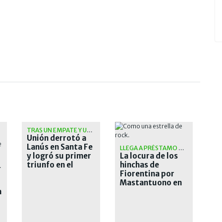
TRAS UN EMPATE Y UNA CAÍDA
Unión derrotó a
Lanús en Santa Fe
LLEGA A PRÉSTAMO POR UN AÑO
y logró su primer
La locura de los
triunfo en el
hinchas de
PINCHA
Torneo Clausura
Fiorentina por
Mastantuono en
a
su arribo al club