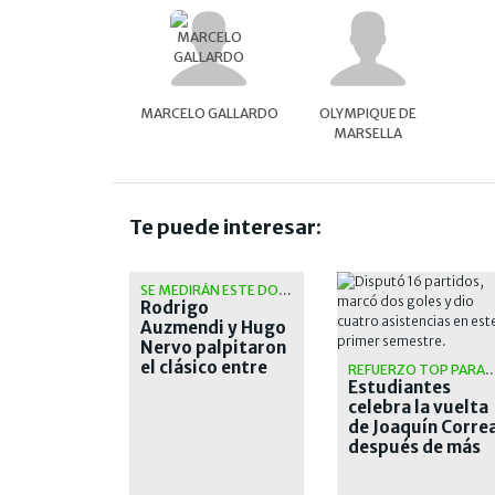
MARCELO GALLARDO
OLYMPIQUE DE
MARSELLA
Te puede interesar:
SE MEDIRÁN ESTE DOMINGO
Rodrigo
Auzmendi y Hugo
Nervo palpitaron
el clásico entre
REFUERZO TOP PARA EL 
San Lorenzo y
Estudiantes
Huracán
celebra la vuelta
de Joaquín Corre
después de más
de una década