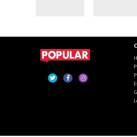
C
P
P
E
G
L