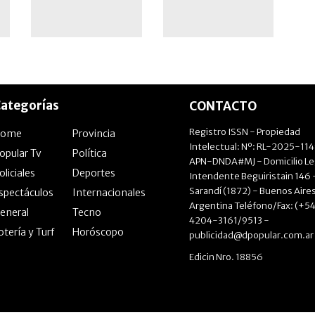
ategorías
CONTACTO
Registro ISSN - Propiedad
Home
Provincia
Intelectual: Nº: RL-2025-11
opular Tv
Política
APN-DNDA#MJ - Domicilio Le
oliciales
Deportes
Intendente Beguiristain 146 
Sarandí (1872) - Buenos Aires
spectáculos
Internacionales
Argentina Teléfono/Fax: (+54
eneral
Tecno
4204-3161/9513 -
otería y Turf
Horóscopo
publicidad@dpopular.com.ar
Edicin Nro. 18856