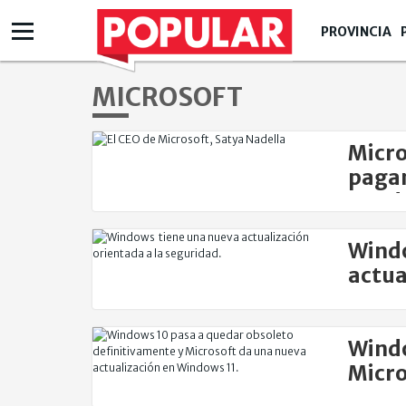
PROVINCIA
MICROSOFT
Micro
pagan
uso d
Windo
actua
segur
Windo
Micro
nueva