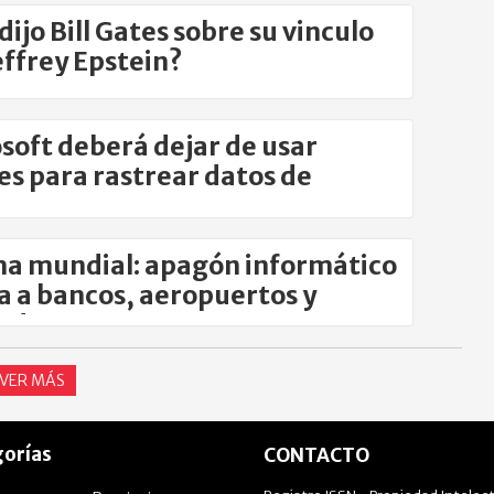
dijo Bill Gates sobre su vinculo
effrey Epstein?
soft deberá dejar de usar
es para rastrear datos de
nos
a mundial: apagón informático
a a bancos, aeropuertos y
ados
VER MÁS
orías
CONTACTO