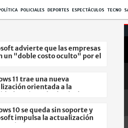
POLÍTICA
POLICIALES
DEPORTES
ESPECTÁCULOS
TECNO
S
soft advierte que las empresas
 un "doble costo oculto" por el
e IA
ws 11 trae una nueva
lización orientada a la
idad y evitar el robo de datos
ws 10 se queda sin soporte y
soft impulsa la actualización
 a Windows 11