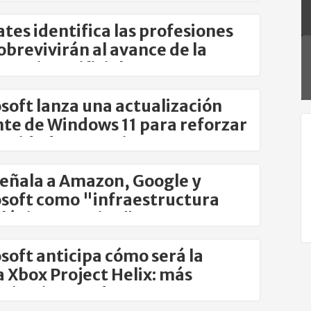
Gates identifica las profesiones
obrevivirán al avance de la
gencia artificial
soft lanza una actualización
te de Windows 11 para reforzar
guridad y corregir errores
señala a Amazon, Google y
soft como "infraestructura
lógica enemiga"
soft anticipa cómo será la
 Xbox Project Helix: más
cia y juegos de PC