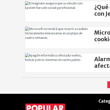
¿Qué 
con J
Micro
cooki
alum
Alarm
afect
merc
Categ