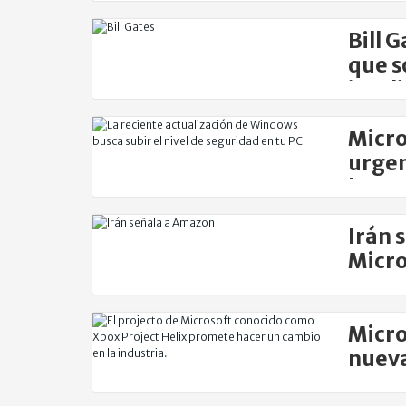
Bill 
que s
inteli
Micro
urgen
la se
Irán 
Micro
tecno
Micro
nueva
poten