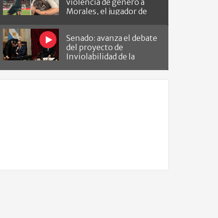
violencia de género a
Morales, el jugador de
Barracas que le hizo el
gol a River
Senado: avanza el debate
del proyecto de
Inviolabilidad de la
Propiedad Privada