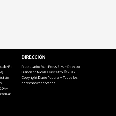
DIRECCIÓN
ual: Nº:
Propietario: Man Press S.A. - Director:
J -
Francisco Nicolás Fascetto © 2017
istain
Copyright Diario Popular - Todos los
s -
derechos reservados
4204-
.com.ar