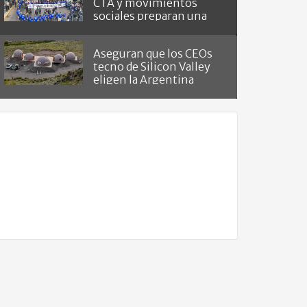
CTA y movimientos
sociales preparan una
masiva marcha
Aseguran que los CEOs
tecno de Silicon Valley
eligen la Argentina
como "refugio del fin del
mundo"