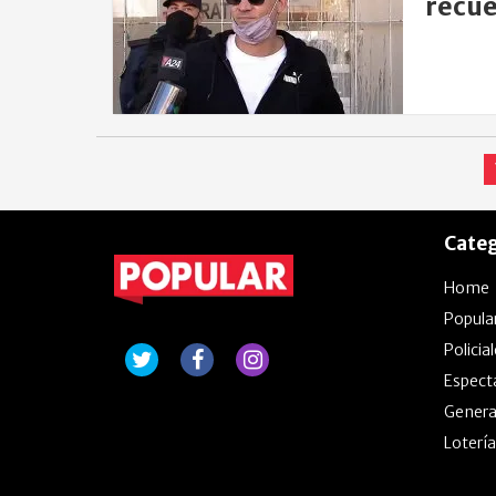
recue
mam
Categ
Home
Popula
Policia
Espect
Genera
Lotería