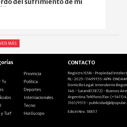
rdo del sufrimiento de mi
á"
VER MÁS
orías
CONTACTO
Registro ISSN - Propiedad Intelect
Provincia
RL-2025-11499155-APN-DNDA#M
r Tv
Política
Domicilio Legal: Intendente Beguir
les
Deportes
146 - Sarandí (1872) - Buenos Aire
Argentina Teléfono/Fax: (+5411) 
áculos
Internacionales
3161/9513 -
publicidad@dpopular
l
Tecno
Edicin Nro. 18857
 y Turf
Horóscopo