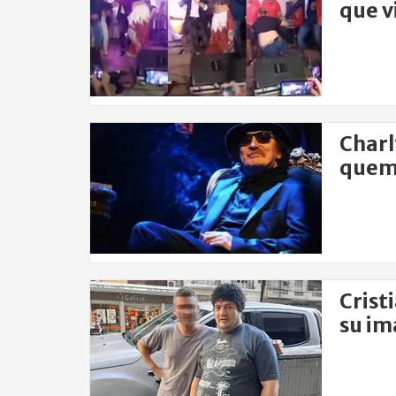
que v
Charl
quema
Crist
su im