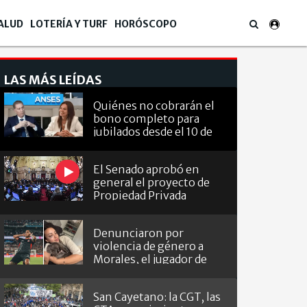
ALUD
LOTERÍA Y TURF
HORÓSCOPO
LAS MÁS LEÍDAS
Quiénes no cobrarán el
bono completo para
jubilados desde el 10 de
agosto
El Senado aprobó en
general el proyecto de
Propiedad Privada
Denunciaron por
violencia de género a
Morales, el jugador de
Barracas que le hizo el
gol a River
San Cayetano: la CGT, las