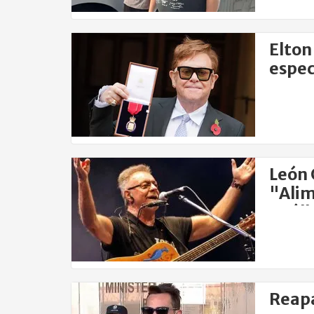
Elton
espec
León 
"Alim
su á
Reapa