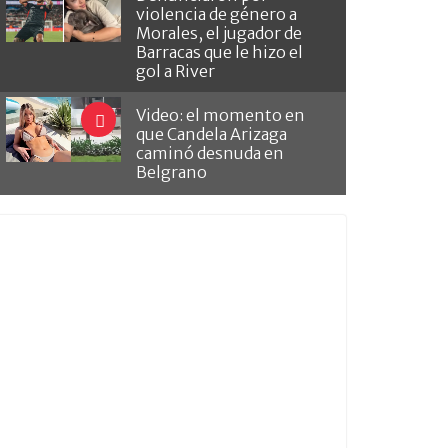
violencia de género a
Morales, el jugador de
Barracas que le hizo el
gol a River
Video: el momento en
que Candela Arizaga
caminó desnuda en
Belgrano