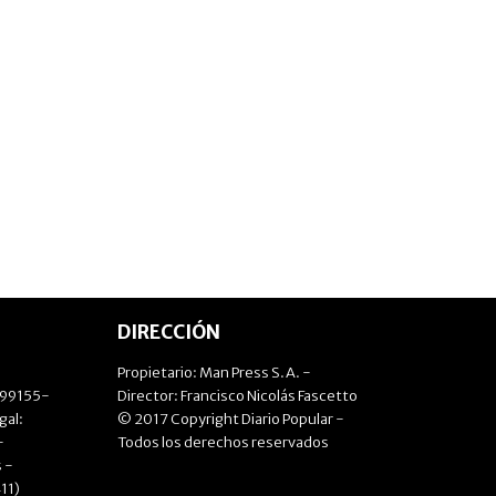
DIRECCIÓN
Propietario: Man Press S.A. -
499155-
Director: Francisco Nicolás Fascetto
gal:
© 2017 Copyright Diario Popular -
-
Todos los derechos reservados
 -
11)