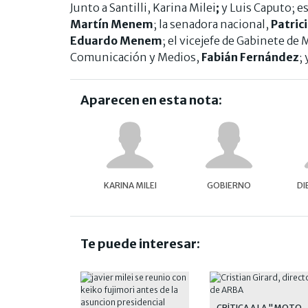
Junto a Santilli, Karina Milei
;
y Luis Caputo; e
Martín Menem
; la senadora nacional,
Patrici
Eduardo Menem
; el vicejefe de Gabinete de 
Comunicación y Medios,
Fabián Fernández
;
Aparecen en esta nota:
KARINA MILEI
GOBIERNO
DI
Te puede interesar:
CRÍTICA A LA "MOTOS