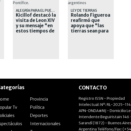
ALEGRÍA PARA EL PUEBLO
LEY DE TIERRAS
Kicillof destacó la
Rolando Figueroa
visita de Leon XIV
reafirmó que
y su mensaje "en
apoya que "las
estos tiempos de
tierras sean para
crueldad"
los argentinos"
ategorías
CONTACTO
Registro ISSN - Propiedad
Home
Provincia
Intelectual: Nº: RL-2025-11
opular Tv
Política
APN-DNDA#MJ - Domicilio Le
oliciales
Deportes
Intendente Beguiristain 146 
Sarandí (1872) - Buenos Aires
spectáculos
Internacionales
Argentina Teléfono/Fax: (+54