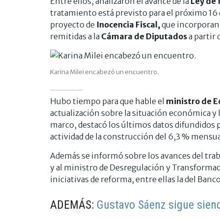
Entre ellos, analizaron el avance de la
Ley de 
tratamiento está previsto para el próximo 16 d
proyecto de
Inocencia Fiscal,
que incorporan 
remitidas a la
Cámara de Diputados
a partir 
Karina Milei encabezó un encuentro.
Hubo tiempo para que hable el
ministro de E
actualización sobre la situación económica y l
marco, destacó los últimos datos difundidos p
actividad de la construcción del 6,3 % mensua
Además se informó sobre los avances del traba
y al ministro de Desregulación y Transformac
iniciativas de reforma, entre ellas la del Banc
ADEMÁS:
Gustavo Sáenz sigue siend