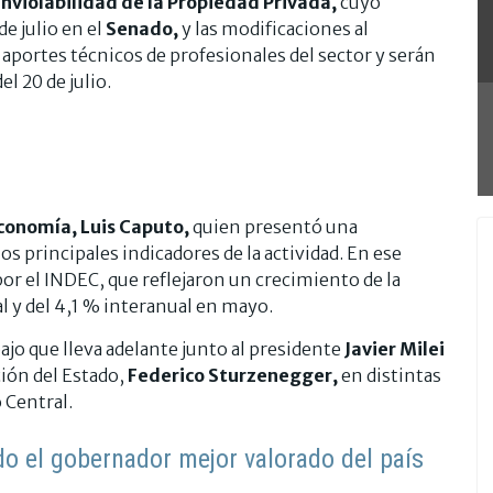
Inviolabilidad de la Propiedad Privada,
cuyo
e julio en el
Senado,
y las modificaciones al
aportes técnicos de profesionales del sector y serán
del 20 de julio.
conomía, Luis Caputo,
quien presentó una
os principales indicadores de la actividad. En ese
or el INDEC, que reflejaron un crecimiento de la
l y del 4,1 % interanual en mayo.
jo que lleva adelante junto al presidente
Javier Milei
ión del Estado,
Federico Sturzenegger,
en distintas
o Central.
o el gobernador mejor valorado del país