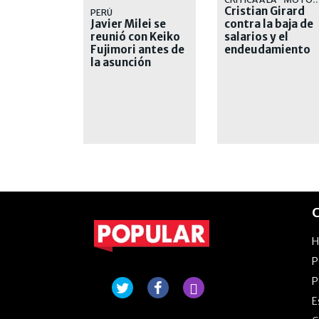
Cristian Girard
PERÚ
Javier Milei se
contra la baja de
reunió con Keiko
salarios y el
Fujimori antes de
endeudamiento
la asunción
de las familias
presidencial
C
P
P
E