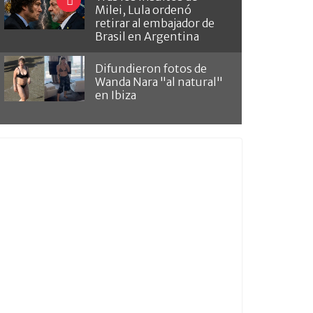
Milei, Lula ordenó
retirar al embajador de
Brasil en Argentina
Difundieron fotos de
Wanda Nara "al natural"
en Ibiza