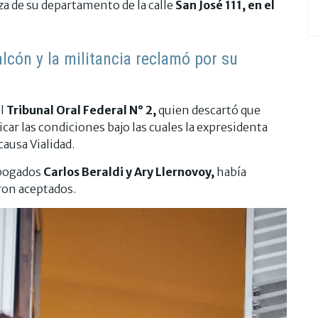
za de su departamento de la calle
San José 111, en el
balcón y la militancia reclamó por su
el
Tribunal Oral Federal N° 2,
quien descartó que
car las condiciones bajo las cuales la expresidenta
ausa Vialidad.
abogados
Carlos Beraldi y Ary Llernovoy,
había
ron aceptados.