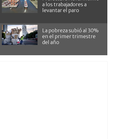
a los trabajadores a
levantar el paro
La pobreza subió al 30%
en el primer trimestre
del año