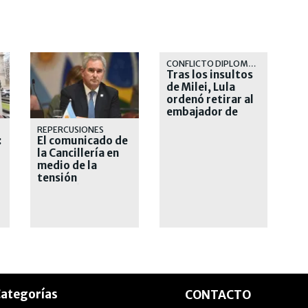
CONFLICTO DIPLOMÁTICO
Tras los insultos
de Milei, Lula
ordenó retirar al
embajador de
Brasil en
REPERCUSIONES
Argentina
:
El comunicado de
la Cancillería en
medio de la
tensión
diplomática con
Brasil
ategorías
CONTACTO