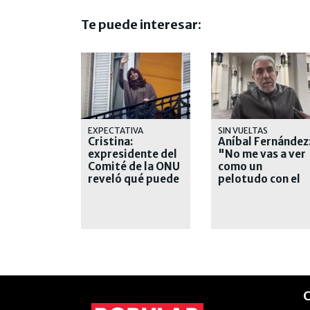
Te puede interesar:
EXPECTATIVA
SIN VUELTAS
Cristina:
Aníbal Fernández
expresidente del
"No me vas a ver
Comité de la ONU
como un
reveló qué puede
pelotudo con el
pasar con su
cartel 'Cristina
condena
libre'"
C