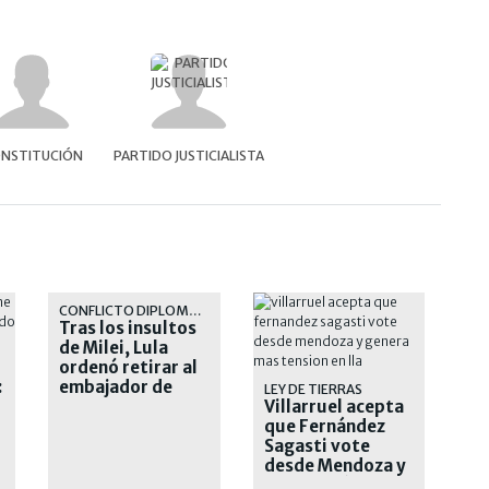
NSTITUCIÓN
PARTIDO JUSTICIALISTA
CONFLICTO DIPLOMÁTICO
Tras los insultos
de Milei, Lula
ordenó retirar al
:
embajador de
LEY DE TIERRAS
Brasil en
Villarruel acepta
Argentina
que Fernández
Sagasti vote
desde Mendoza y
genera más