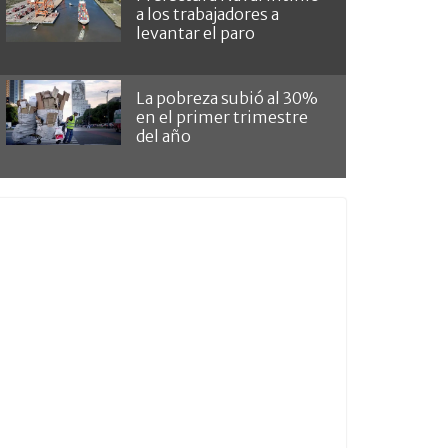
a los trabajadores a
levantar el paro
La pobreza subió al 30%
en el primer trimestre
del año