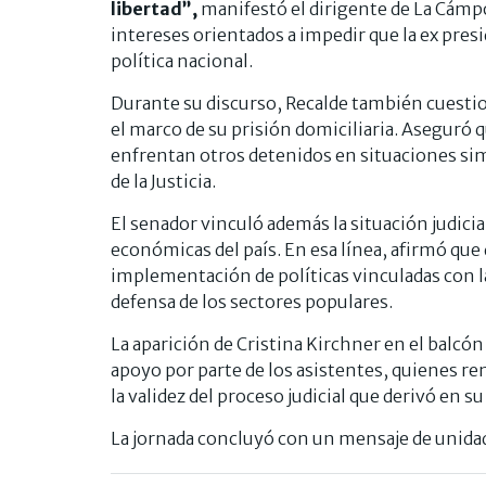
libertad”,
manifestó el dirigente de La Cámpor
intereses orientados a impedir que la ex pres
política nacional.
Durante su discurso, Recalde también cuestio
el marco de su prisión domiciliaria. Aseguró q
enfrentan otros detenidos en situaciones sim
de la Justicia.
El senador vinculó además la situación judicial
económicas del país. En esa línea, afirmó qu
implementación de políticas vinculadas con la 
defensa de los sectores populares.
La aparición de Cristina Kirchner en el balcón
apoyo por parte de los asistentes, quienes r
la validez del proceso judicial que derivó en s
La jornada concluyó con un mensaje de unida