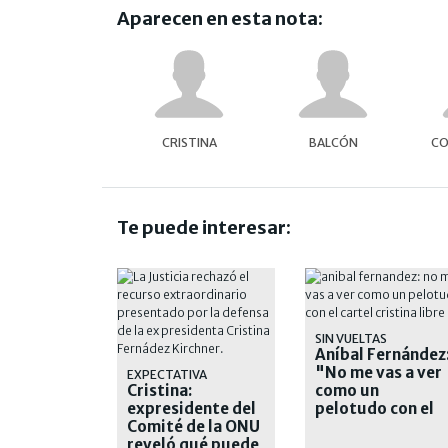
Aparecen en esta nota:
CRISTINA
BALCÓN
CO
Te puede interesar:
SIN VUELTAS
Aníbal Fernández
"No me vas a ver
EXPECTATIVA
Cristina:
como un
expresidente del
pelotudo con el
Comité de la ONU
cartel 'Cristina
reveló qué puede
libre'"