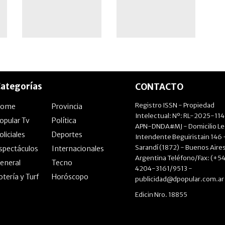
tensión en LLA
ategorías
CONTACTO
Registro ISSN - Propiedad
Home
Provincia
Intelectual: Nº: RL-2025-11
opular Tv
Política
APN-DNDA#MJ - Domicilio Le
oliciales
Deportes
Intendente Beguiristain 146 
Sarandí (1872) - Buenos Aires
spectáculos
Internacionales
Argentina Teléfono/Fax: (+54
eneral
Tecno
4204-3161/9513 -
otería y Turf
Horóscopo
publicidad@dpopular.com.ar
Edicin Nro. 18855