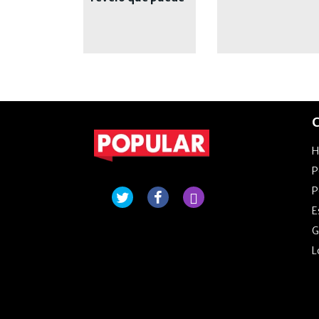
pasar con su
condena
C
P
P
E
G
L