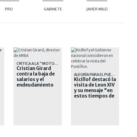
PRO
GABINETE
JAVIER MILEI
CRÍTICA A LA "MOTOSIERRA"
Cristian Girard
contra la baja de
ALEGRÍA PARA EL PUEBLO
salarios y el
Kicillof destacó la
endeudamiento
visita de Leon XIV
de las familias
y su mensaje "en
estos tiempos de
crueldad"