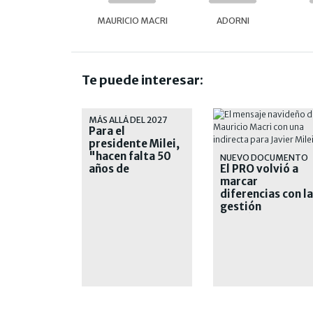
MAURICIO MACRI
ADORNI
Te puede interesar:
MÁS ALLÁ DEL 2027
Para el
presidente Milei,
"hacen falta 50
NUEVO DOCUMENTO
años de
El PRO volvió a
liberalismo" en el
marcar
país
diferencias con la
gestión
económica del
gobierno