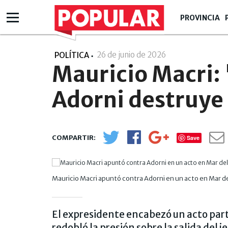
PROVINCIA
26 de junio de 2026
- 21:06
POLÍTICA
Mauricio Macri:
Adorni destruye
Save
Mauricio Macri apuntó contra Adorni en un acto en Mar de
El expresidente encabezó un acto part
redobló la presión sobre la salida del j