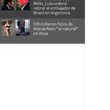
Milei, Lula ordenó
retirar al embajador de
Brasil en Argentina
Difundieron fotos de
Wanda Nara "al natural"
en Ibiza