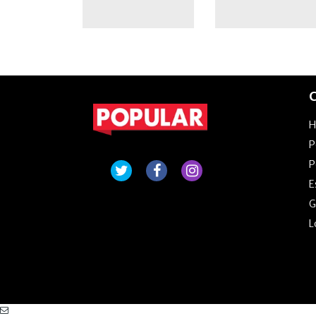
C
P
P
E
G
L