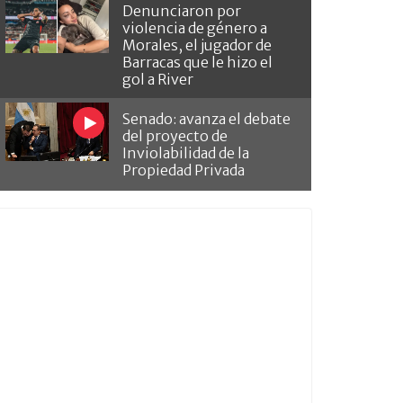
Denunciaron por
violencia de género a
Morales, el jugador de
Barracas que le hizo el
gol a River
Senado: avanza el debate
del proyecto de
Inviolabilidad de la
Propiedad Privada