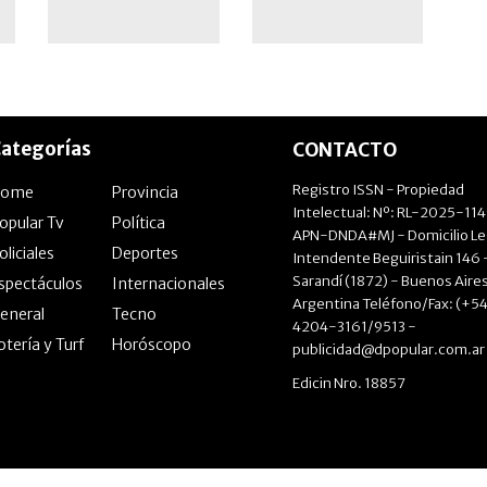
ategorías
CONTACTO
Registro ISSN - Propiedad
Home
Provincia
Intelectual: Nº: RL-2025-11
opular Tv
Política
APN-DNDA#MJ - Domicilio Le
oliciales
Deportes
Intendente Beguiristain 146 
Sarandí (1872) - Buenos Aires
spectáculos
Internacionales
Argentina Teléfono/Fax: (+54
eneral
Tecno
4204-3161/9513 -
otería y Turf
Horóscopo
publicidad@dpopular.com.ar
Edicin Nro. 18857