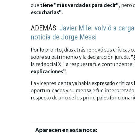
que
tiene “más verdades para decir”
, pero
escucharlas”
.
ADEMÁS:
Javier Milei volvió a carg
noticia de Jorge Messi
Por lo pronto, días atrás renovó sus críticas 
sobre su patrimonio y la declaración jurada.
“
la red social X. La respuesta fue contundente:
explicaciones”
.
La vicepresidenta ya había expresado críticas
oportunidades y su mensaje fue interpretad
respecto de uno de los principales funcionari
Aparecen en esta nota: