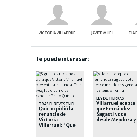
VICTORIA VILLARRUEL
JAVIER MILEI
DÍA 
Te puede interesar:
LEY DE TIERRAS
Villarruel acepta
TRAS EL REVÉS EN EL SENADO
Quirno pidió la
que Fernández
renuncia de
Sagasti vote
Victoria
desde Mendoza y
Villarruel: "Que
genera más
se corra"
tensión en LLA