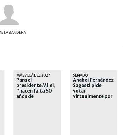
DE LA BANDERA
MÁS ALLÁ DEL 2027
SENADO
Para el
Anabel Fernández
presidente Milei,
Sagasti pide
"hacen falta 50
votar
años de
virtualmente por
liberalismo" en el
la Ley de Tierras
país
por su embarazo