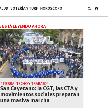
ALUD
LOTERÍA Y TURF
HORÓSCOPO
E ESTÁ LEYENDO AHORA
"TIERRA, TECHO Y TRABAJO"
San Cayetano: la CGT, las CTA y
movimientos sociales preparan
una masiva marcha