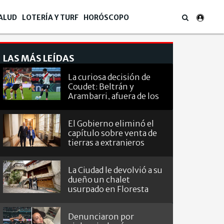
ALUD
LOTERÍA Y TURF
HORÓSCOPO
LAS MÁS LEÍDAS
La curiosa decisión de
Coudet: Beltrán y
Arambarri, afuera de los
octavos de
Sudamericana
El Gobierno eliminó el
capítulo sobre venta de
tierras a extranjeros
La Ciudad le devolvió a su
dueño un chalet
usurpado en Floresta
Denunciaron por