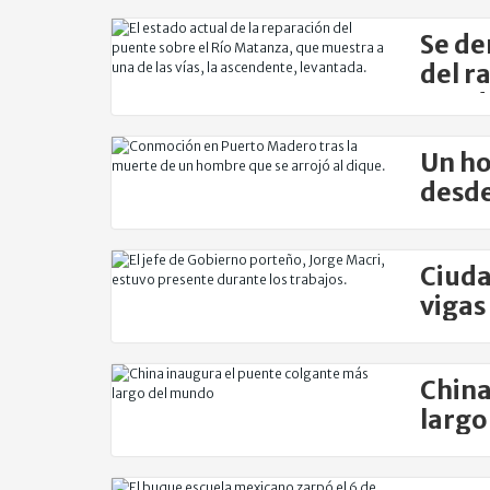
previ
Se de
del r
Haed
Un ho
desde
Ciuda
vigas
China
largo