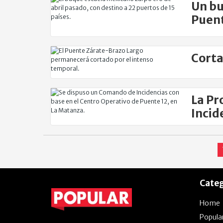
Un bu
Puent
Corta
La Pr
Incid
Categ
Home
Popula