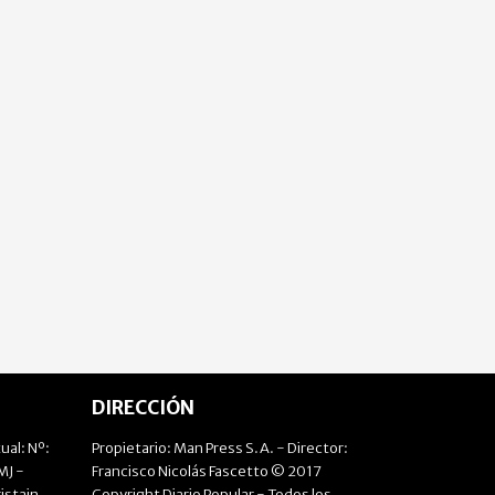
DIRECCIÓN
ual: Nº:
Propietario: Man Press S.A. - Director:
J -
Francisco Nicolás Fascetto © 2017
istain
Copyright Diario Popular - Todos los