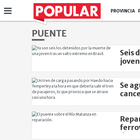
PROVINCIA
PUENTE
Seis 
joven
Se ag
cance
que u
Repar
ferro
deman