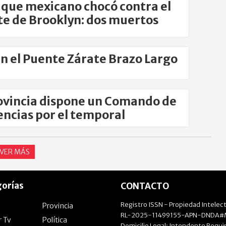
que mexicano chocó contra el
e de Brooklyn: dos muertos
n el Puente Zárate Brazo Largo
ovincia dispone un Comando de
encias por el temporal
VER MÁS
orías
CONTACTO
Registro ISSN - Propiedad Intelect
Provincia
RL-2025-11499155-APN-DNDA#M
r Tv
Política
Domicilio Legal: Intendente Beguir