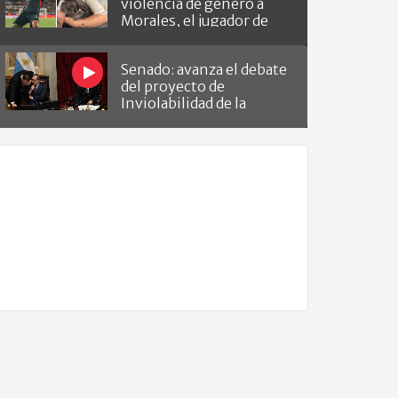
violencia de género a
Morales, el jugador de
Barracas que le hizo el
gol a River
Senado: avanza el debate
del proyecto de
Inviolabilidad de la
Propiedad Privada