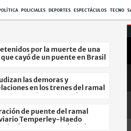
POLÍTICA
POLICIALES
DEPORTES
ESPECTÁCULOS
TECNO
S
detenidos por la muerte de una
 que cayó de un puente en Brasil
udizan las demoras y
laciones en los trenes del ramal
ne Temperley con Haedo
ación de puente del ramal
viario Temperley-Haedo
dará tres meses más de lo