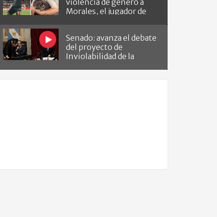
violencia de género a
Morales, el jugador de
Barracas que le hizo el
gol a River
Senado: avanza el debate
del proyecto de
Inviolabilidad de la
Propiedad Privada