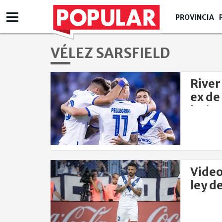
PROVINCIA
VÉLEZ SARSFIELD
River
ex de
lesio
Video
ley d