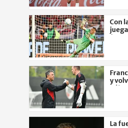
Con l
juega
form
Franc
y volv
Vélez
La fu