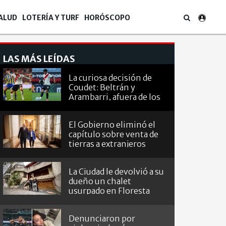
ALUD
LOTERÍA Y TURF
HORÓSCOPO
LAS MÁS LEÍDAS
La curiosa decisión de
Coudet: Beltrán y
Arambarri, afuera de los
octavos de
Sudamericana
El Gobierno eliminó el
capítulo sobre venta de
tierras a extranjeros
La Ciudad le devolvió a su
dueño un chalet
usurpado en Floresta
Denunciaron por