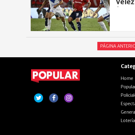
Vélez
form
PÁGINA ANTERI
Categ
Home
Popula
Policia
Espect
Genera
Lotería