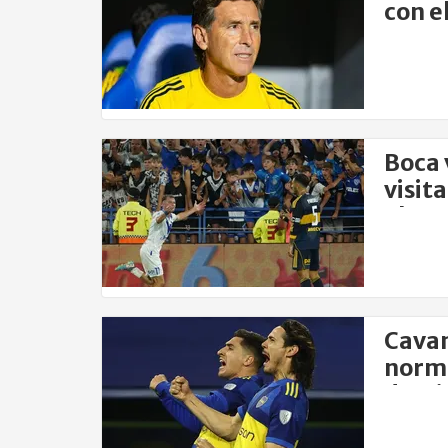
con e
con V
Boca 
visit
el Am
Cavan
norma
domin