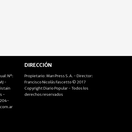
DIRECCIÓN
ual: Nº:
Propietario: Man Press S.A. - Director:
J -
Francisco Nicolás Fascetto © 2017
istain
Copyright Diario Popular - Todos los
s -
derechos reservados
4204-
.com.ar