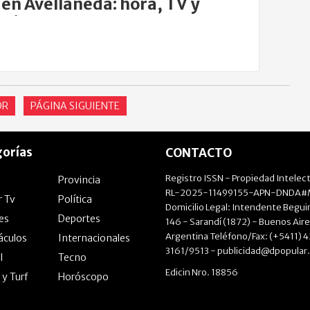
 en Avellaneda: hora, TV y
aciones
OR
PÁGINA SIGUIENTE
orías
CONTACTO
Registro ISSN - Propiedad Intelect
Provincia
RL-2025-11499155-APN-DNDA#M
r Tv
Política
Domicilio Legal: Intendente Beguir
les
Deportes
146 - Sarandí (1872) - Buenos Aire
Argentina Teléfono/Fax: (+5411) 
áculos
Internacionales
3161/9513 -
publicidad@dpopular
l
Tecno
Edicin Nro. 18856
 y Turf
Horóscopo