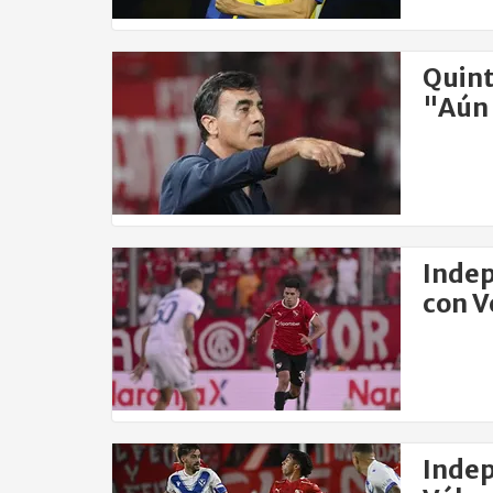
Quint
"Aún 
Indep
con V
Indep