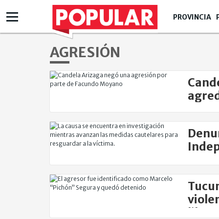
PROVINCIA
AGRESIÓN
Cande
agred
Denun
Indep
agres
Tucum
viole
liber