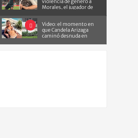
violencia de género a
Morales, el jugador de
Barracas que le hizo el
gol a River
Video: el momento en
que Candela Arizaga
caminó desnuda en
Belgrano