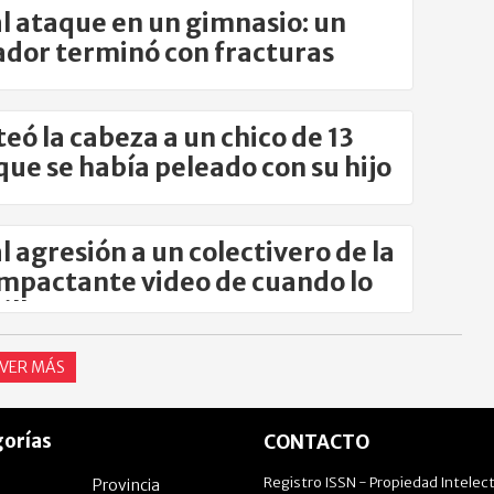
l ataque en un gimnasio: un
dor terminó con fracturas
teó la cabeza a un chico de 13
que se había peleado con su hijo
l agresión a un colectivero de la
impactante video de cuando lo
illan
VER MÁS
orías
CONTACTO
Registro ISSN - Propiedad Intelect
Provincia