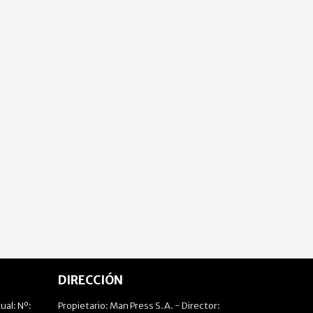
DIRECCIÓN
ual: Nº:
Propietario: Man Press S.A. - Director: