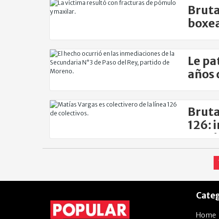
Bruta
boxea
Le pa
años 
Bruta
126: 
acuch
Categ
Home