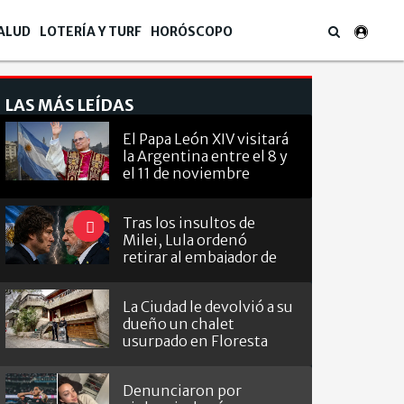
ALUD
LOTERÍA Y TURF
HORÓSCOPO
LAS MÁS LEÍDAS
El Papa León XIV visitará
la Argentina entre el 8 y
el 11 de noviembre
Tras los insultos de
Milei, Lula ordenó
retirar al embajador de
Brasil en Argentina
La Ciudad le devolvió a su
dueño un chalet
usurpado en Floresta
Denunciaron por