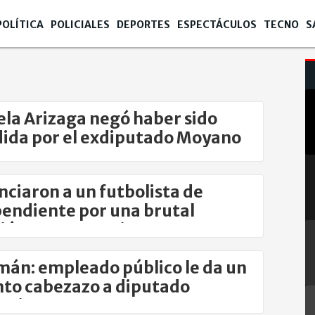
POLÍTICA
POLICIALES
DEPORTES
ESPECTÁCULOS
TECNO
S
la Arizaga negó haber sido
ida por el exdiputado Moyano
ciaron a un futbolista de
endiente por una brutal
ión a su expareja
án: empleado público le da un
nto cabezazo a diputado
tario