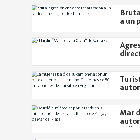
Bruta
a un 
Agres
direct
inves
Turis
autom
en Pu
Mar d
autom
calle