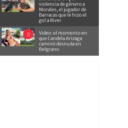
violencia de género a
Morales, el jugador de
Barracas que le hizo el
gol a River
Video: el momento en
que Candela Arizaga
caminó desnuda en
Belgrano