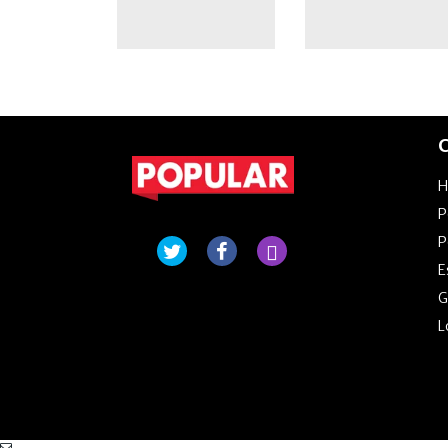
C
P
P
E
G
L