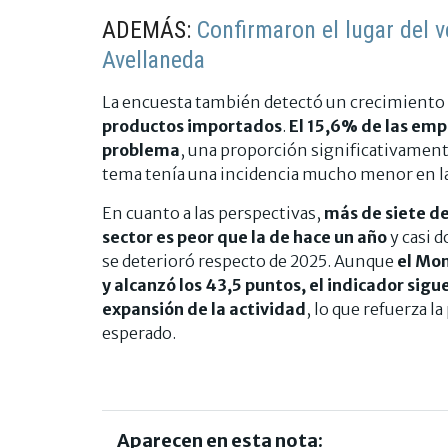
ADEMÁS:
Confirmaron el lugar del ve
Avellaneda
La encuesta también detectó un crecimiento 
productos importados
.
El 15,6% de las emp
problema
, una proporción significativamente
tema tenía una incidencia mucho menor en la
En cuanto a las perspectivas,
más de siete de
sector es peor que la de hace un año
y casi 
se deterioró respecto de 2025. Aunque
el Mo
y alcanzó los 43,5 puntos, el indicador sig
expansión de la actividad
, lo que refuerza 
esperado.
Aparecen en esta nota: