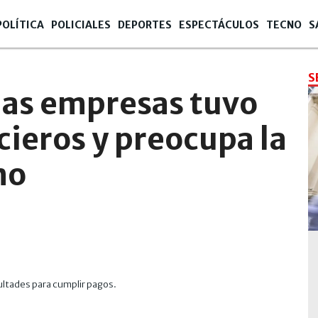
POLÍTICA
POLICIALES
DEPORTES
ESPECTÁCULOS
TECNO
S
S
 las empresas tuvo
ieros y preocupa la
mo
cultades para cumplir pagos.