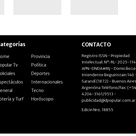
Urbano
ategorías
CONTACTO
Registro ISSN - Propiedad
Home
Provincia
Intelectual: Nº: RL-2025-11
opular Tv
Política
APN-DNDA#MJ - Domicilio Le
oliciales
Deportes
Intendente Beguiristain 146 
Sarandí (1872) - Buenos Aires
spectáculos
Internacionales
Argentina Teléfono/Fax: (+54
eneral
Tecno
4204-3161/9513 -
otería y Turf
Horóscopo
publicidad@dpopular.com.ar
Edicin Nro. 18855