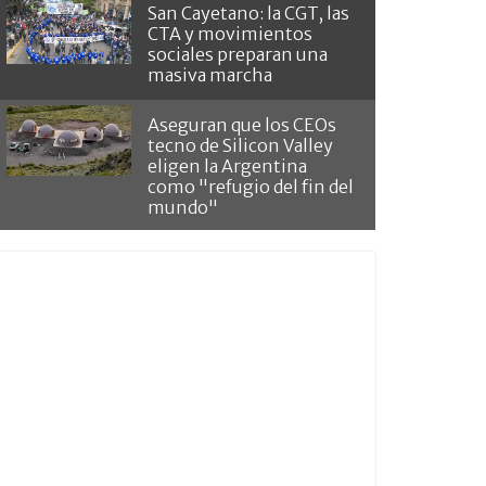
San Cayetano: la CGT, las
CTA y movimientos
sociales preparan una
masiva marcha
Aseguran que los CEOs
tecno de Silicon Valley
eligen la Argentina
como "refugio del fin del
mundo"