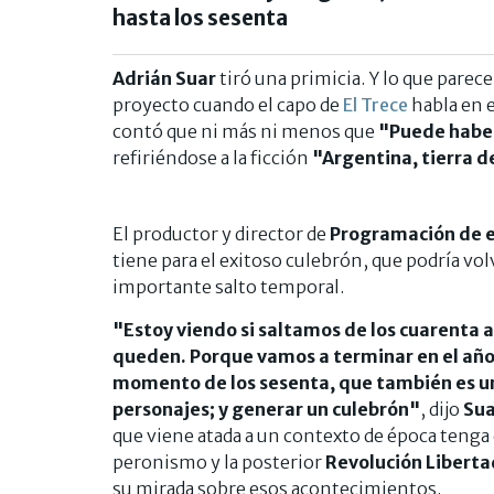
hasta los sesenta
Adrián Suar
tiró una primicia. Y lo que parec
proyecto cuando el capo de
El Trece
habla en e
contó que ni más ni menos que
"Puede habe
refiriéndose a la ficción
"Argentina, tierra 
El productor y director de
Programación de e
tiene para el exitoso culebrón, que podría volv
importante salto temporal.
"Estoy viendo si saltamos de los cuarenta a
queden. Porque vamos a terminar en el año
momento de los sesenta, que también es u
personajes; y generar un culebrón"
, dijo
Sua
que viene atada a un contexto de época tenga 
peronismo y la posterior
Revolución Libert
su mirada sobre esos acontecimientos.