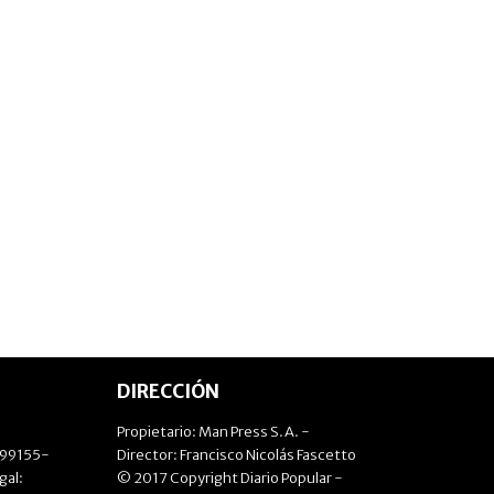
DIRECCIÓN
Propietario: Man Press S.A. -
499155-
Director: Francisco Nicolás Fascetto
gal:
© 2017 Copyright Diario Popular -