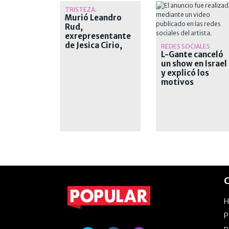
TRISTEZA.
Murió Leandro
Rud,
exrepresentante
de Jesica Cirio,
REDES SOCIALES
Alejandra
L-Gante canceló
Maglietti y
un show en Israel
Pamela David
y explicó los
motivos
C
P