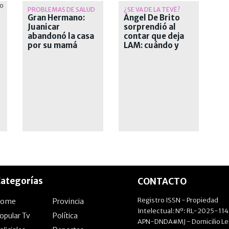
PROBLEMAS DE SALUD
¿SE VA DE LA TEVÉ?
Gran Hermano:
Ángel De Brito
Juanicar
sorprendió al
abandonó la casa
contar que deja
por su mamá
LAM: cuándo y
por qué deja el
exitoso ciclo
ategorías
CONTACTO
Registro ISSN - Propiedad
Home
Provincia
Intelectual: Nº: RL-2025-11
opular Tv
Política
APN-DNDA#MJ - Domicilio Le