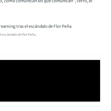
, como comunican los que comunican",
cerró, el
l escándalo de Flor Peña.