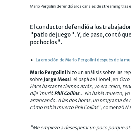
Mario Pergolini defendió a los canales de streaming tras e
El conductor defendió a los trabajado
"patio de juego". Y, de paso, contó q
pochoclos".
La emoción de Mario Pergolini después de la m
Mario Pergolini
hizo un análisis sobre las r
sobre
Jorge Mess
i, el papá de Lionel, en
Otro 
Hace bastante tiempo atrás, yo era chico, tendr
dije ´murió
Phil Collins
... No había muerto, yo 
arrancando. A las dos horas, un programa de 
cómo había muerto Phil Collins
", comenzó Ma
"Me empiezo a desesperar un poco porque otro