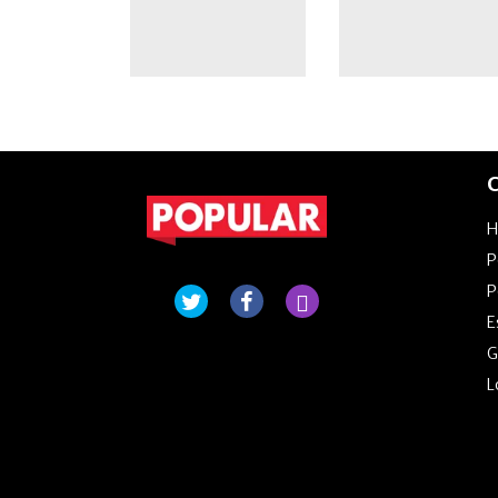
todos"
C
P
P
E
G
L