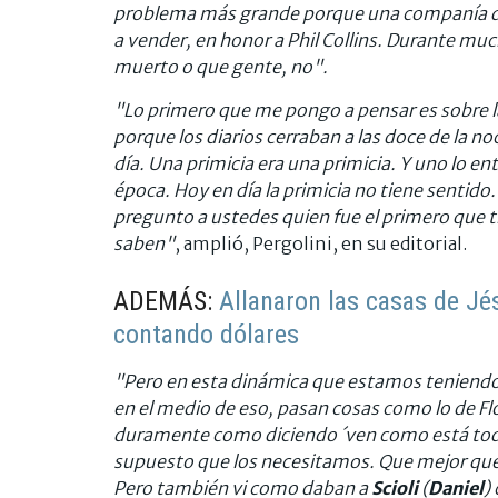
problema más grande porque una companía d
a vender, en honor a Phil Collins. Durante mu
muerto o que gente, no".
"Lo primero que me pongo a pensar es sobre la 
porque los diarios cerraban a las doce de la no
día. Una primicia era una primicia. Y uno lo e
época. Hoy en día la primicia no tiene sentido.
pregunto a ustedes quien fue el primero que ti
saben"
, amplió, Pergolini, en su editorial.
ADEMÁS:
Allanaron las casas de Jési
contando dólares
"Pero en esta dinámica que estamos teniendo, 
en el medio de eso, pasan cosas como lo de Flor
duramente como diciendo ´ven como está todo
supuesto que los necesitamos. Que mejor que 
Pero también vi como daban a
Scioli
(
Daniel
)