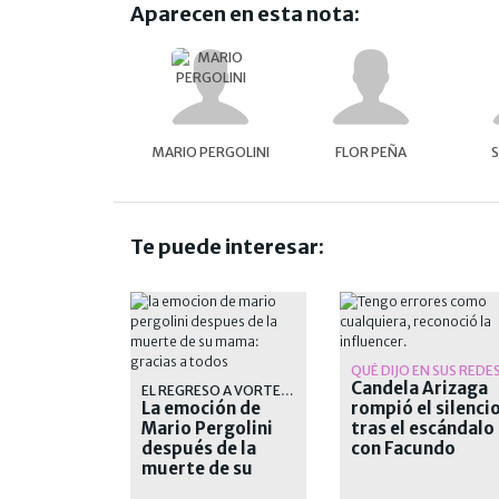
Aparecen en esta nota:
MARIO PERGOLINI
FLOR PEÑA
Te puede interesar:
QUÉ DIJO EN SUS REDE
Candela Arizaga
EL REGRESO A VORTERIX
La emoción de
rompió el silenci
Mario Pergolini
tras el escándalo
después de la
con Facundo
muerte de su
Moyano
mamá: "Gracias a