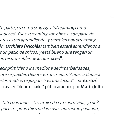
nto parte, es como se juzga al streaming como
ludeces´. Esos streaming son chicos, son patio de
tores están aprendiendo. y también hay streaming
ón
. Occhiato (Nicolás
) también estará aprendiendo a
s un patio de chicos, y está bueno que tengan un
on responsables de lo que dicen
".
r primicias o ir a medios a decir barbaridades,
ente se pueden debatir en un medio. Y que cualquiera
los medios te juzgan. Y es una locura
", puntualizó
l, tras ser "denunciado" públicamente por
María Julia
aba pasando... La carnicería era casi divina, ¿o no?
poco responsables de las cosas que están pasando,