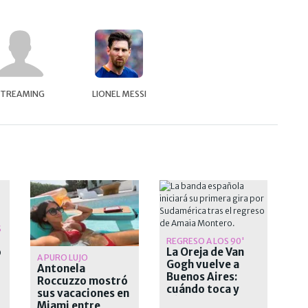
STREAMING
LIONEL MESSI
S
REGRESO A LOS 90'
o
La Oreja de Van
A PURO LUJO
Gogh vuelve a
Antonela
Buenos Aires:
Roccuzzo mostró
cuándo toca y
sus vacaciones en
cómo comprar las
Miami entre