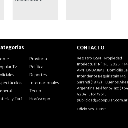
entradas
yates, playa y
libros
ategorías
CONTACTO
Registro ISSN - Propiedad
Home
Provincia
Intelectual: Nº: RL-2025-11
opular Tv
Política
APN-DNDA#MJ - Domicilio Le
oliciales
Deportes
Intendente Beguiristain 146 
Sarandí (1872) - Buenos Aires
spectáculos
Internacionales
Argentina Teléfono/Fax: (+54
eneral
Tecno
4204-3161/9513 -
otería y Turf
Horóscopo
publicidad@dpopular.com.ar
Edicin Nro. 18855