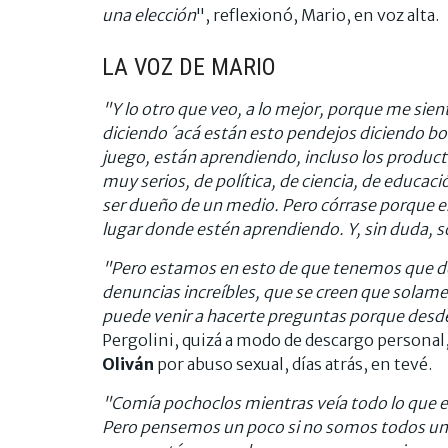
una elección
", reflexionó, Mario, en voz alta.
LA VOZ DE MARIO
"Y lo otro que veo, a lo mejor, porque me sie
diciendo ´acá están esto pendejos diciendo bo
juego, están aprendiendo, incluso los produc
muy serios, de política, de ciencia, de educaci
ser dueño de un medio. Pero córrase porque e
lugar donde estén aprendiendo. Y, sin duda, s
"Pero estamos en esto de que tenemos que deci
denuncias increíbles, que se creen que solam
puede venir a hacerte preguntas porque desde 
Pergolini, quizá a modo de descargo persona
Oliván
por abuso sexual, días atrás, en tevé.
"Comía pochoclos mientras veía todo lo que est
Pero pensemos un poco si no somos todos un 