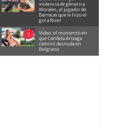
violencia de género a
Morales, el jugador de
Barracas que le hizo el
gol a River
Video: el momento en
que Candela Arizaga
caminó desnuda en
Belgrano