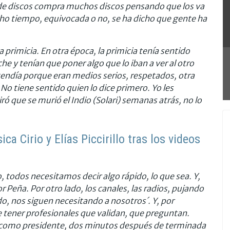
e discos compra muchos discos pensando que los va
cho tiempo, equivocada o no, se ha dicho que gente ha
primicia. En otra época, la primicia tenía sentido
che y tenían que poner algo que lo iban a ver al otro
ntendía porque eran medios serios, respetados, otra
 No tiene sentido quien lo dice primero. Yo les
ró que se murió el Indio (Solari) semanas atrás, no lo
ca Cirio y Elías Piccirillo tras los videos
todos necesitamos decir algo rápido, lo que sea. Y,
 Peña. Por otro lado, los canales, las radios, pujando
, nos siguen necesitando a nosotros´. Y, por
tener profesionales que validan, que preguntan.
 como presidente, dos minutos después de terminada