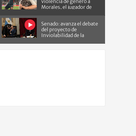
violencia de género a
Morales, el jugador de
Barracas que le hizo el
gol a River
Senado: avanza el debate
del proyecto de
Inviolabilidad de la
Propiedad Privada