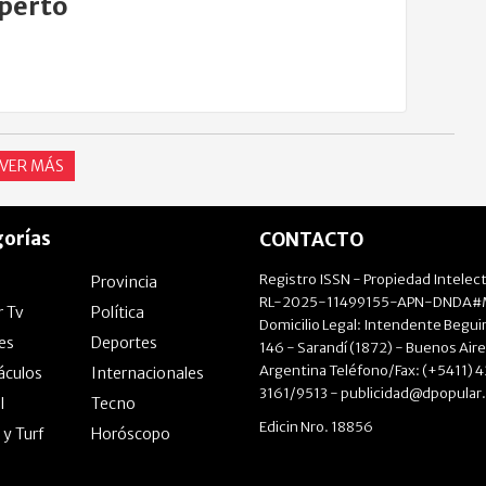
perto
VER MÁS
orías
CONTACTO
Registro ISSN - Propiedad Intelect
Provincia
RL-2025-11499155-APN-DNDA#M
r Tv
Política
Domicilio Legal: Intendente Beguir
les
Deportes
146 - Sarandí (1872) - Buenos Aire
Argentina Teléfono/Fax: (+5411) 
áculos
Internacionales
3161/9513 -
publicidad@dpopular
l
Tecno
Edicin Nro. 18856
 y Turf
Horóscopo