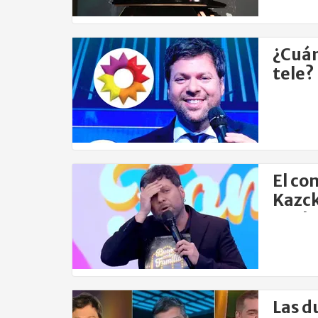
¿Cuán
tele?
prog
El co
Kazcka
Yanke
Las d