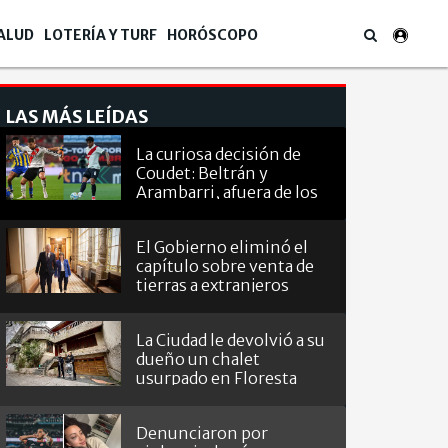
ALUD
LOTERÍA Y TURF
HORÓSCOPO
LAS MÁS LEÍDAS
La curiosa decisión de
Coudet: Beltrán y
Arambarri, afuera de los
octavos de
Sudamericana
El Gobierno eliminó el
capítulo sobre venta de
tierras a extranjeros
La Ciudad le devolvió a su
dueño un chalet
usurpado en Floresta
Denunciaron por