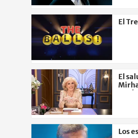
El Tr
El sa
Mirha
Darín
Los e