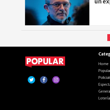
un ex
Categ
Home
Popula
Policia
Espect
Genera
Lotería