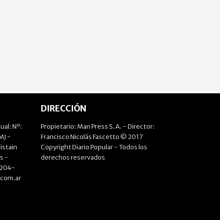
DIRECCIÓN
ual: Nº:
Propietario: Man Press S.A. - Director:
J -
Francisco Nicolás Fascetto © 2017
istain
Copyright Diario Popular - Todos los
s -
derechos reservados
4204-
.com.ar