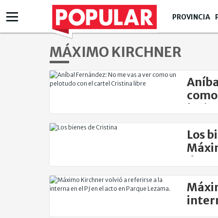
PROVINCIA
MÁXIMO KIRCHNER
Aníba
como 
'Cris
Los b
Máxim
decom
Máxim
inter