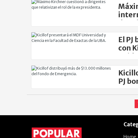
Máxim
inter
de Cr
El PJ
con K
unid
Kicil
PJ bo
Categ
Home