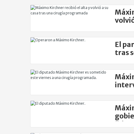
Máxim
volvi
prog
El pa
tras 
prog
Máxim
inter
Máxim
gobie
"des