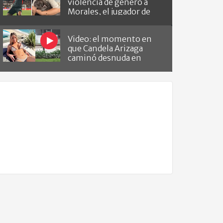
violencia de género a
Morales, el jugador de
Barracas que le hizo el
gol a River
Video: el momento en
que Candela Arizaga
caminó desnuda en
Belgrano