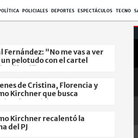
POLÍTICA
POLICIALES
DEPORTES
ESPECTÁCULOS
TECNO
S
l Fernández: "No me vas a ver
un pelotudo con el cartel
tina libre'"
ienes de Cristina, Florencia y
o Kirchner que busca
isar la Justicia
o Kirchner recalentó la
na del PJ