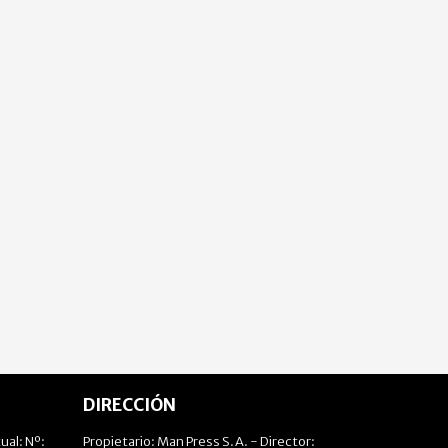
DIRECCIÓN
ual: Nº:
Propietario: Man Press S.A. - Director: