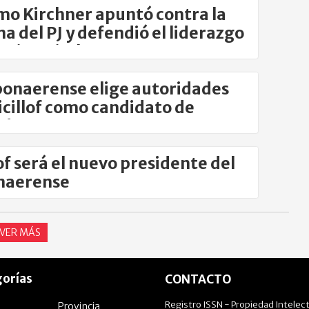
o Kirchner apuntó contra la
na del PJ y defendió el liderazgo
istina Kirchner
 bonaerense elige autoridades
icillof como candidato de
ad
lof será el nuevo presidente del
naerense
VER MÁS
orías
CONTACTO
Registro ISSN - Propiedad Intelect
Provincia