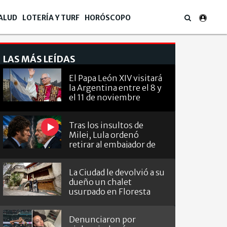
ALUD
LOTERÍA Y TURF
HORÓSCOPO
LAS MÁS LEÍDAS
El Papa León XIV visitará
la Argentina entre el 8 y
el 11 de noviembre
Tras los insultos de
Milei, Lula ordenó
retirar al embajador de
Brasil en Argentina
La Ciudad le devolvió a su
dueño un chalet
usurpado en Floresta
Denunciaron por