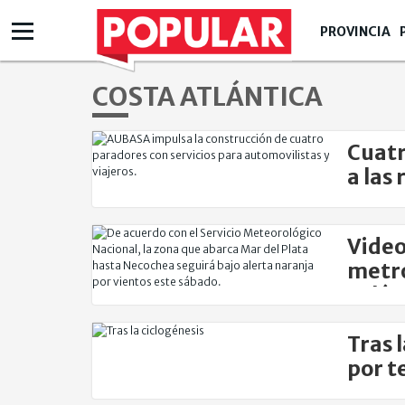
PROVINCIA
COSTA ATLÁNTICA
Cuatr
a las 
Video
metro
Atlán
Tras 
por t