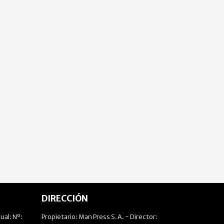
DIRECCIÓN
ual: Nº:
Propietario: Man Press S.A. - Director: