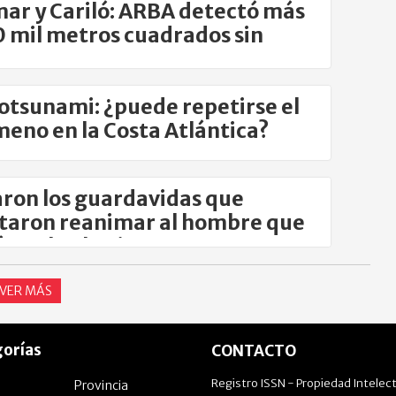
ar y Cariló: ARBA detectó más
0 mil metros cuadrados sin
rar
tsunami: ¿puede repetirse el
eno en la Costa Atlántica?
ron los guardavidas que
taron reanimar al hombre que
 por la ola gigante
VER MÁS
orías
CONTACTO
Registro ISSN - Propiedad Intelect
Provincia