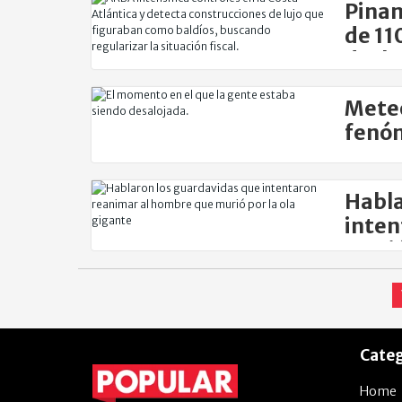
Pinam
de 11
decla
Meteo
fenóm
Habla
inten
murió
Categ
Home