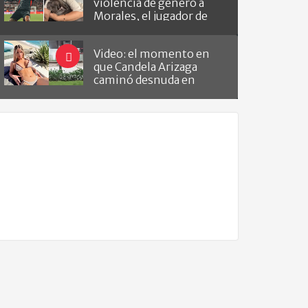
violencia de género a
Morales, el jugador de
Barracas que le hizo el
gol a River
Video: el momento en
que Candela Arizaga
caminó desnuda en
Belgrano