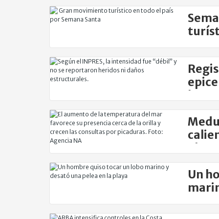
Sema
turíst
Regis
epice
bona
Medus
calie
alert
Un ho
marin