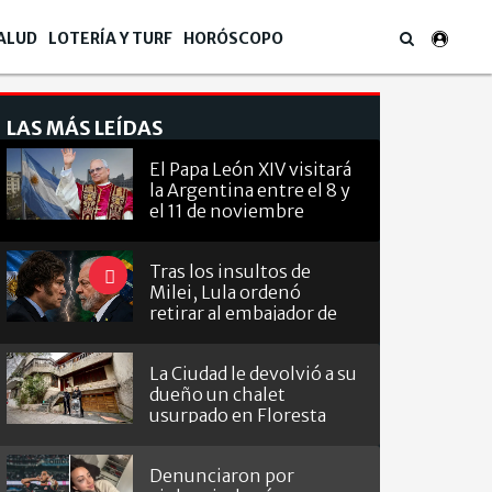
ALUD
LOTERÍA Y TURF
HORÓSCOPO
LAS MÁS LEÍDAS
El Papa León XIV visitará
la Argentina entre el 8 y
el 11 de noviembre
Tras los insultos de
Milei, Lula ordenó
retirar al embajador de
Brasil en Argentina
La Ciudad le devolvió a su
dueño un chalet
usurpado en Floresta
Denunciaron por